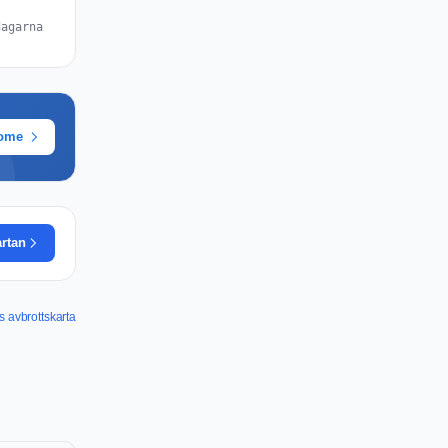
dagarna
rome
artan
s avbrottskarta