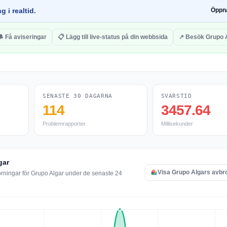
g i realtid.
Öppn
🔔 Få aviseringar
📋 Lägg till live-status på din webbsida
↗ Besök Grupo 
SENASTE 30 DAGARNA
SVARSTID
114
3457.64
Problemrapporter
Millisekunder
gar
Visa Grupo Algars avbro
örningar för Grupo Algar under de senaste 24