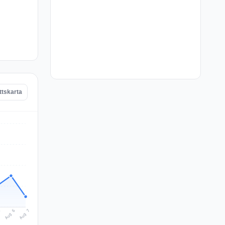
ttskarta
Aug 7
Aug 6
5