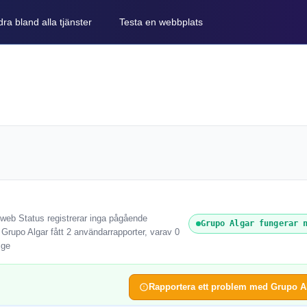
ra bland alla tjänster
Testa en webbplats
eweb Status registrerar inga pågående
Grupo Algar fungerar 
 Grupo Algar fått 2 användarrapporter, varav 0
ige
Rapportera ett problem med Grupo A