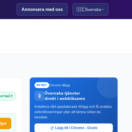
Annonsera med oss
🇸🇪
Svenska
Chrome-tillägg
NYHET
Övervaka tjänster
normalt
direkt i webbläsaren
Installera vårt uppdaterade tillägg och få snabba
avbrottsvarningar utan att lämna sidan du
besöker.
lgar
Lägg till i Chrome - Gratis