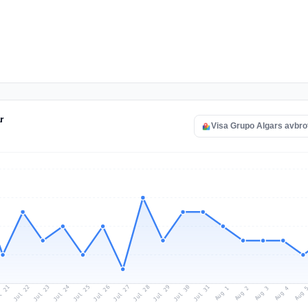
r
Visa Grupo Algars avbro
l 21
Jul 24
Jul 27
Jul 30
Jul 23
Jul 26
Jul 29
Jul 22
Jul 25
Jul 28
Jul 31
Aug 3
Aug 2
Aug 
Aug 1
Aug 4