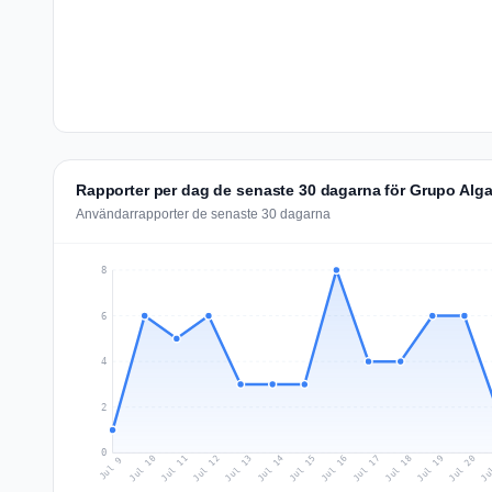
Rapporter per dag de senaste 30 dagarna för Grupo Alga
Användarrapporter de senaste 30 dagarna
8
6
4
2
0
Jul 18
Ju
Jul 11
Jul 14
Jul 17
Jul 20
Jul 10
Jul 13
Jul 16
Jul 19
Jul 12
Jul 15
Jul 9