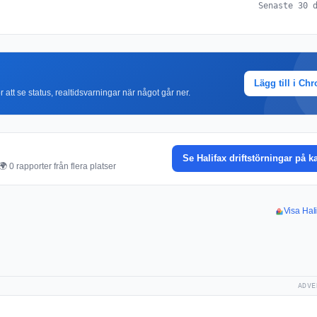
Senaste 30 
Lägg till i Ch
r att se status, realtidsvarningar när något går ner.
Se Halifax driftstörningar på k
 0 rapporter från flera platser
Visa Hali
ADVE