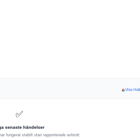
Visa Hali
✅
ga senaste händelser
ar fungerat stabilt utan rapporterade avbrott.