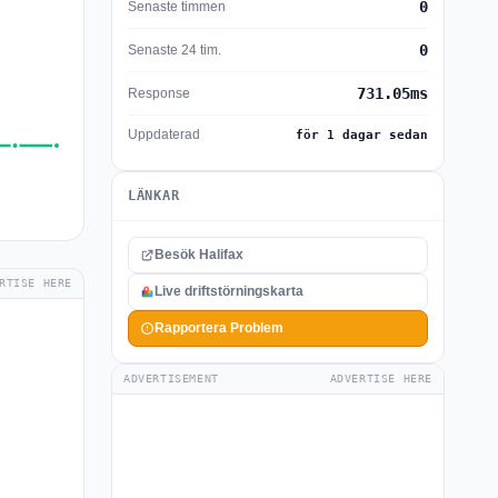
0
Senaste timmen
0
Senaste 24 tim.
731.05ms
Response
Uppdaterad
för 1 dagar sedan
LÄNKAR
Besök Halifax
RTISE HERE
Live driftstörningskarta
Rapportera Problem
ADVERTISEMENT
ADVERTISE HERE