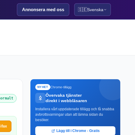
Annonsera med oss
🇸🇪
Svenska
Chrome-tillägg
NYHET
Övervaka tjänster
normalt
direkt i webbläsaren
Installera vårt uppdaterade tillägg och få snabba
avbrottsvarningar utan att lämna sidan du
besöker.
ifax
Lägg till i Chrome - Gratis