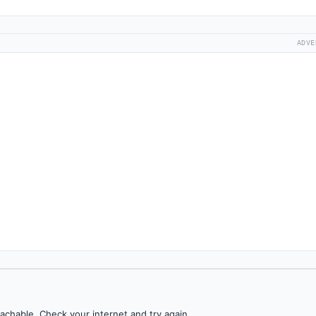
ADVE
achable. Check your internet and try again.