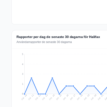
Rapporter per dag de senaste 30 dagarna för Halifax
Användarrapporter de senaste 30 dagarna
5
4
3
1
0
Jul 19
Ju
Jul 12
Jul 15
Jul 18
Jul 21
Jul 11
Jul 14
Jul 17
Jul 20
Jul 10
Jul 13
Jul 16