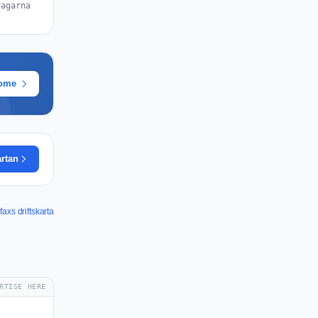
dagarna
rome
artan
faxs driftskarta
RTISE HERE