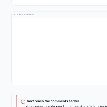
ADVERTISEMENT
Can't reach the comments server
Your connection dropped or our service is briefly unre