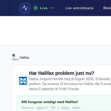
Live
Live avbrottskarta
Blädd
›
Halifax
Hem
Har Halifax problem just nu?
Halifax fungerar normalt idag (8 August 2026). Entireweb S
problem. De senaste 24 timmarna har Halifax fått 0 anvä
dessa 0 rapporter är 0 från Sverige
Allt fungerar smidigt med Halifax!
Senaste rapport: för 1 dagar sedan