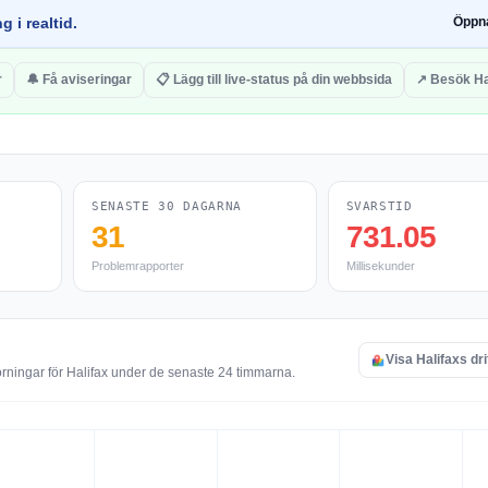
g i realtid.
Öppn
r
🔔 Få aviseringar
📋 Lägg till live-status på din webbsida
↗ Besök Ha
SENASTE 30 DAGARNA
SVARSTID
31
731.05
Problemrapporter
Millisekunder
Visa Halifaxs dri
örningar för Halifax under de senaste 24 timmarna.