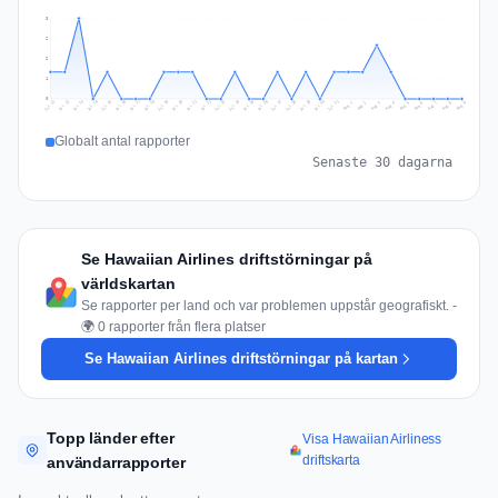
3
2
2
1
0
Jul 18
Jul 21
Jul 24
Jul 11
Jul 27
Jul 14
Jul 17
Jul 30
Jul 20
Jul 23
Jul 26
Jul 13
Jul 16
Jul 29
Jul 19
Jul 22
Jul 25
Jul 12
Jul 15
Jul 28
Jul 31
Aug 4
Aug 7
Aug 3
Aug 6
Aug 9
Aug 2
Aug 5
Aug 8
Aug 1
Globalt antal rapporter
Senaste 30 dagarna
Se Hawaiian Airlines driftstörningar på
världskartan
Se rapporter per land och var problemen uppstår geografiskt. -
🌍 0 rapporter från flera platser
Se Hawaiian Airlines driftstörningar på kartan
Topp länder efter
Visa Hawaiian Airliness
driftskarta
användarrapporter