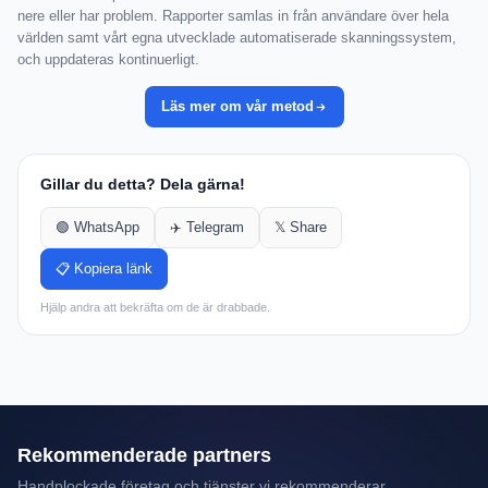
nere eller har problem. Rapporter samlas in från användare över hela
världen samt vårt egna utvecklade automatiserade skanningssystem,
och uppdateras kontinuerligt.
Läs mer om vår metod
Gillar du detta? Dela gärna!
🟢 WhatsApp
✈️ Telegram
𝕏 Share
📋 Kopiera länk
Hjälp andra att bekräfta om de är drabbade.
Rekommenderade partners
Handplockade företag och tjänster vi rekommenderar.