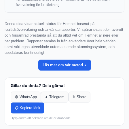
övervakning för full täckning.
Denna sida visar aktuell status för Hemnet baserat på
realtidsövervakning och användarrapporter. Vi spårar svarstider, avbrott
och försämrad prestanda så att du alltid vet om Hemnet är nere eller
har problem. Rapporter samlas in från användare över hela världen
samt vårt egna utvecklade automatiserade skanningssystem, och
uppdateras kontinuerligt.
Läs mer om vår metod
Gillar du detta? Dela gärna!
🟢 WhatsApp
✈️ Telegram
𝕏 Share
📋 Kopiera länk
Hjälp andra att bekräfta om de är drabbade.