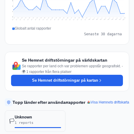
5
3
2
0
Jul 19
Jul 22
Jul 25
Jul 12
Jul 28
Aug 10
Jul 15
Jul 18
Jul 31
Jul 21
Jul 24
Jul 27
Jul 14
Jul 17
Jul 30
Jul 20
Jul 23
Jul 26
Jul 13
Jul 16
Jul 29
Aug 5
Aug 8
Aug 1
Aug 4
Aug 7
Aug 3
Aug 6
Aug 9
Aug 2
Globalt antal rapporter
Senaste 30 dagarna
Se Hemnet driftstörningar på världskartan
Se rapporter per land och var problemen uppstår geografiskt. -
🌍 1 rapporter från flera platser
Se Hemnet driftstörningar på kartan
Topp länder efter användarrapporter
Visa Hemnets driftskarta
Unknown
🏳️
1 reports