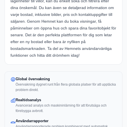
lägenheter till villor, kan du enkelt söka och filtrera efter
dina önskemål. Du kan även se detaljerad information om
varje bostad, inklusive bilder, pris och kontaktuppgifter till
säljaren. Genom Hemnet kan du boka visningar, få
påminnelser om öppna hus och spara dina favoritobjekt för
senare. Det är den perfekta plattformen för dig som letar
efter en ny bostad eller bara är nyfiken på
bostadsmarknaden. Ta del av Hemnets användarvänliga
funktioner och hitta ditt drömhem idag!
Global övervakning
Övervakning dygnet runt från flera globala platser för att upptäcka
problem direkt.
Realtidsanalys
Avancerad analys och maskininlärning för att förutsäga och
förebygga avbrott.
Användarrapporter
Användarrapporterade problem kombinerat med automatisk