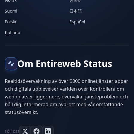
Norsk
한국어
Suomi
日本語
Polski
Español
Italiano
Om Entireweb Status
Realtidsövervakning av över 9000 onlinetjänster, appar
och digitala upplevelser världen över. Kontrollera om
webbplatser ligger nere, övervaka tjänsteproblem och
håll dig informerad om avbrott med vår omfattande
statusöversikt.
Följ oss