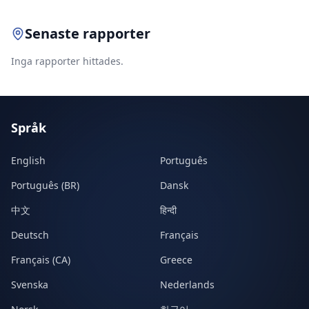
Senaste rapporter
Inga rapporter hittades.
Språk
English
Português
Português (BR)
Dansk
中文
हिन्दी
Deutsch
Français
Français (CA)
Greece
Svenska
Nederlands