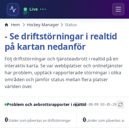
Live
Hem
Hockey Manager
Status
- Se driftstörningar i realtid
på kartan nedanför
Följ driftstörningar och tjänsteavbrott i realtid på en
interaktiv karta. Se var webbplatser och onlinetjänster
har problem, upptäck rapporterade störningar i olika
områden och jämför status mellan flera platser
världen över.
Problem och avbrottsrapporter i realtid
2026-08-09 03:45:29
+
−
0
0
Städer som påverkas av driftstörningar
Länder som påverkas av dr
Leaflet
|
© OpenStreetMap contributors