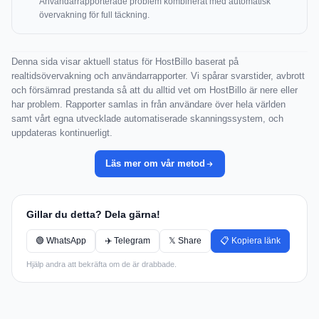
Användarrapporterade problem kombinerat med automatisk
övervakning för full täckning.
Denna sida visar aktuell status för HostBillo baserat på
realtidsövervakning och användarrapporter. Vi spårar svarstider, avbrott
och försämrad prestanda så att du alltid vet om HostBillo är nere eller
har problem. Rapporter samlas in från användare över hela världen
samt vårt egna utvecklade automatiserade skanningssystem, och
uppdateras kontinuerligt.
Läs mer om vår metod
Gillar du detta? Dela gärna!
🟢 WhatsApp
✈️ Telegram
𝕏 Share
📋 Kopiera länk
Hjälp andra att bekräfta om de är drabbade.