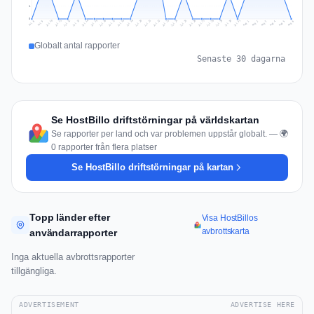
1
0
Jul 15
Jul 18
Jul 31
Jul 21
Jul 24
Jul 11
Jul 14
Jul 27
Jul 30
Jul 17
Jul 20
Jul 23
Jul 10
Jul 13
Jul 26
Jul 29
Jul 16
Jul 19
Jul 22
Jul 12
Jul 25
Jul 28
Aug 1
Aug 4
Jul 9
Aug 3
Jul 8
Aug 6
Aug 2
Aug 5
Globalt antal rapporter
Senaste 30 dagarna
Se HostBillo driftstörningar på världskartan
Se rapporter per land och var problemen uppstår globalt. — 🌍
0 rapporter från flera platser
Se HostBillo driftstörningar på kartan
Topp länder efter
Visa HostBillos
avbrottskarta
användarrapporter
Inga aktuella avbrottsrapporter
tillgängliga.
ADVERTISEMENT
ADVERTISE HERE