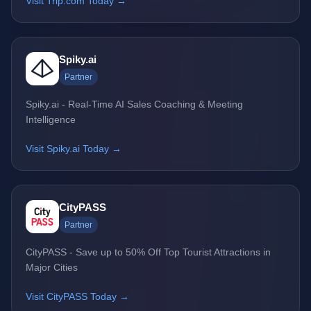
Visit Trip.com Today →
Spiky.ai
Partner
Spiky.ai - Real-Time AI Sales Coaching & Meeting
Intelligence
Visit Spiky.ai Today →
CityPASS
Partner
CityPASS - Save up to 50% Off Top Tourist Attractions in
Major Cities
Visit CityPASS Today →