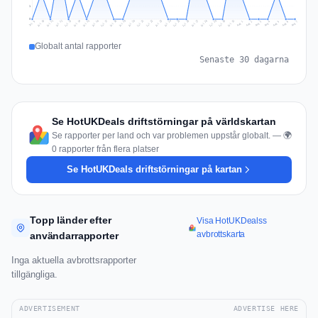
1
0
Jul 16
Jul 19
Jul 22
Jul 25
Jul 12
Jul 15
Jul 28
Jul 31
Jul 18
Jul 21
Jul 24
Jul 11
Jul 14
Jul 27
Jul 30
Jul 17
Jul 20
Jul 23
Jul 10
Jul 13
Jul 26
Jul 29
Aug 2
Aug 5
Aug 1
Aug 4
Jul 9
Aug 7
Aug 3
Aug 6
Globalt antal rapporter
Senaste 30 dagarna
Se HotUKDeals driftstörningar på världskartan
Se rapporter per land och var problemen uppstår globalt. — 🌍
0 rapporter från flera platser
Se HotUKDeals driftstörningar på kartan
Topp länder efter
Visa HotUKDealss
avbrottskarta
användarrapporter
Inga aktuella avbrottsrapporter
tillgängliga.
ADVERTISEMENT
ADVERTISE HERE