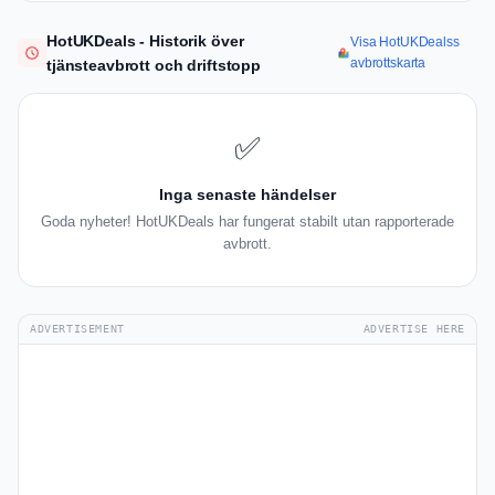
HotUKDeals - Historik över
Visa HotUKDealss
avbrottskarta
tjänsteavbrott och driftstopp
✅
Inga senaste händelser
Goda nyheter! HotUKDeals har fungerat stabilt utan rapporterade
avbrott.
ADVERTISEMENT
ADVERTISE HERE