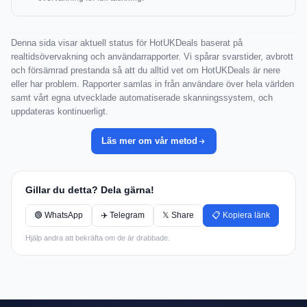
Denna sida visar aktuell status för HotUKDeals baserat på
realtidsövervakning och användarrapporter. Vi spårar svarstider, avbrott
och försämrad prestanda så att du alltid vet om HotUKDeals är nere
eller har problem. Rapporter samlas in från användare över hela världen
samt vårt egna utvecklade automatiserade skanningssystem, och
uppdateras kontinuerligt.
Läs mer om vår metod
Gillar du detta? Dela gärna!
🟢 WhatsApp
✈️ Telegram
𝕏 Share
📋 Kopiera länk
Hjälp andra att bekräfta om de är drabbade.