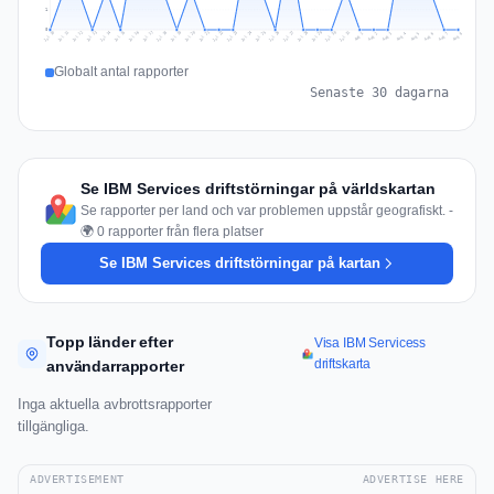
1
0
Jul 17
Jul 20
Jul 23
Jul 10
Jul 26
Jul 13
Jul 16
Jul 29
Jul 19
Jul 22
Jul 25
Jul 12
Jul 15
Jul 28
Jul 31
Jul 18
Jul 21
Jul 24
Jul 11
Jul 14
Jul 27
Jul 30
Aug 3
Aug 6
Aug 2
Aug 5
Aug 8
Aug 1
Aug 4
Aug 7
Globalt antal rapporter
Senaste 30 dagarna
Se IBM Services driftstörningar på världskartan
Se rapporter per land och var problemen uppstår geografiskt. -
🌍 0 rapporter från flera platser
Se IBM Services driftstörningar på kartan
Topp länder efter
Visa IBM Servicess
driftskarta
användarrapporter
Inga aktuella avbrottsrapporter
tillgängliga.
ADVERTISEMENT
ADVERTISE HERE