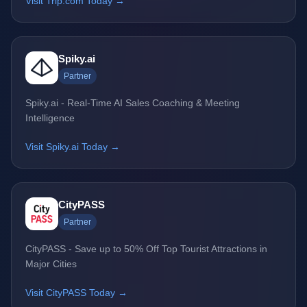
Visit Trip.com Today →
Spiky.ai
Partner
Spiky.ai - Real-Time AI Sales Coaching & Meeting
Intelligence
Visit Spiky.ai Today →
CityPASS
Partner
CityPASS - Save up to 50% Off Top Tourist Attractions in
Major Cities
Visit CityPASS Today →