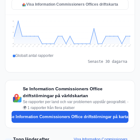
Visa Information Commissioners Offices driftskarta
3
2
2
1
0
Jul 17
Jul 20
Jul 23
Jul 10
Jul 26
Jul 13
Jul 16
Jul 29
Jul 19
Jul 22
Jul 25
Jul 12
Jul 15
Jul 28
Jul 31
Jul 18
Jul 21
Jul 24
Jul 11
Jul 14
Jul 27
Jul 30
Aug 3
Aug 6
Aug 2
Aug 5
Aug 8
Aug 1
Aug 4
Aug 7
Globalt antal rapporter
Senaste 30 dagarna
Se Information Commissioners Office
driftstörningar på världskartan
Se rapporter per land och var problemen uppstår geografiskt. -
🌍 1 rapporter från flera platser
Se Information Commissioners Office driftstörningar på kartan
Topp länder efter
Visa Information Commissioners