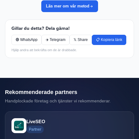
Läs mer om vår metod
Gillar du detta? Dela gärna!
🟢 WhatsApp
✈️ Telegram
𝕏 Share
📋 Kopiera länk
Hjälp andra att bekräfta om de är drabbade.
Rekommenderade partners
Handplockade företag och tjänster vi rekommenderar.
LiveSEO
Partner