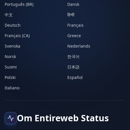
Português (BR)
Dansk
中文
हिन्दी
Deutsch
Français
Français (CA)
Greece
Svenska
Nederlands
Norsk
한국어
Suomi
日本語
Polski
Español
Italiano
Om Entireweb Status