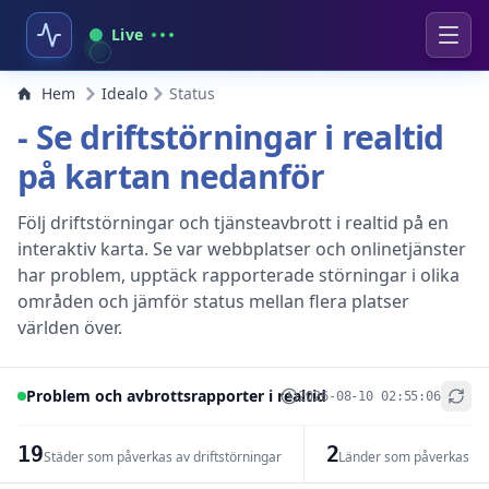
Live
Hem
Idealo
Status
- Se driftstörningar i realtid
på kartan nedanför
Följ driftstörningar och tjänsteavbrott i realtid på en
interaktiv karta. Se var webbplatser och onlinetjänster
har problem, upptäck rapporterade störningar i olika
områden och jämför status mellan flera platser
världen över.
Problem och avbrottsrapporter i realtid
2026-08-10 02:55:06
+
−
19
2
Städer som påverkas av driftstörningar
Länder som påverkas av 
Leaflet
|
© OpenStreetMap contributors