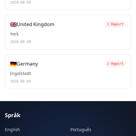
2026-08-09
🇬🇧
United Kingdom
1 Report
York
2026-08-09
🇩🇪
Germany
1 Report
Ingolstadt
2026-08-09
Språk
English
Português