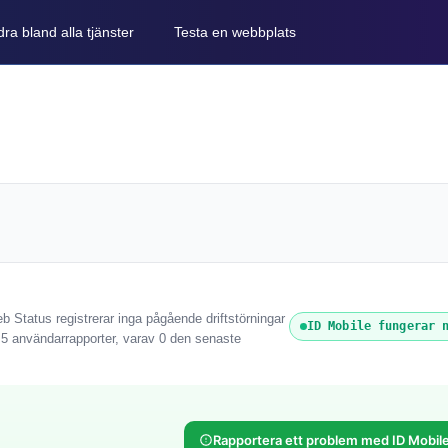
ra bland alla tjänster
Testa en webbplats
b Status registrerar inga pågående driftstörningar
ID Mobile fungerar 
 5 användarrapporter, varav 0 den senaste
Rapportera ett problem med ID Mobil