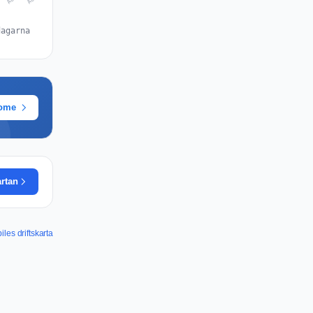
dagarna
rome
artan
les driftskarta