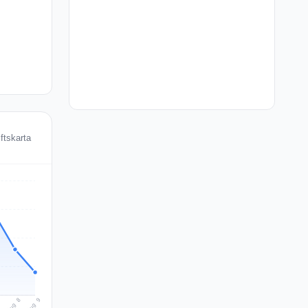
ftskarta
Aug 9
Aug 8
7