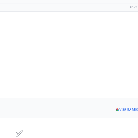
ADVE
Visa ID Mobi
✅