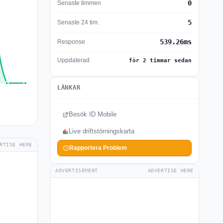
0
Senaste timmen
5
Senaste 24 tim.
539.26ms
Response
Uppdaterad
för 2 timmar sedan
LÄNKAR
Besök ID Mobile
Live driftstörningskarta
RTISE HERE
Rapportera Problem
ADVERTISEMENT
ADVERTISE HERE