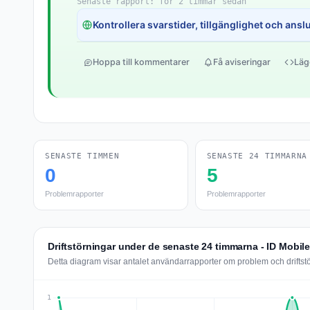
Senaste rapport: för 2 timmar sedan
Kontrollera svarstider, tillgänglighet och anslut
Hoppa till kommentarer
Få aviseringar
Läg
SENASTE TIMMEN
SENASTE 24 TIMMARNA
0
5
Problemrapporter
Problemrapporter
Driftstörningar under de senaste 24 timmarna - ID Mobil
Detta diagram visar antalet användarrapporter om problem och driftst