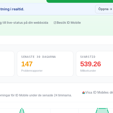
ning i realtid.
Öppna →
g till live-status på din webbsida
Besök ID Mobile
SENASTE 30 DAGARNA
SVARSTID
147
539.26
Problemrapporter
Millisekunder
e
Visa ID Mobiles dri
örningar för ID Mobile under de senaste 24 timmarna.