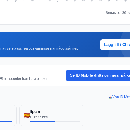
Senaste 30 
Lägg till i Ch
r att se status, realtidsvarningar när något går ner.
Se ID Mobile driftstörningar på k
 5 rapporter från flera platser
Visa ID Mobi
Spain
1 reports