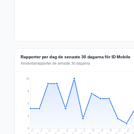
Rapporter per dag de senaste 30 dagarna för ID Mobile
Användarrapporter de senaste 30 dagarna
10
8
5
3
0
Jul 20
Ju
Jul 13
Jul 16
Jul 19
Jul 22
Jul 12
Jul 15
Jul 18
Jul 21
Jul 11
Jul 14
Jul 17