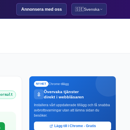
Annonsera med oss
🇸🇪
Svenska
Chrome-tillägg
NYHET
Övervaka tjänster
normalt
direkt i webbläsaren
Installera vårt uppdaterade tillägg och få snabba
avbrottsvarningar utan att lämna sidan du
besöker.
Lägg till i Chrome - Gratis
e