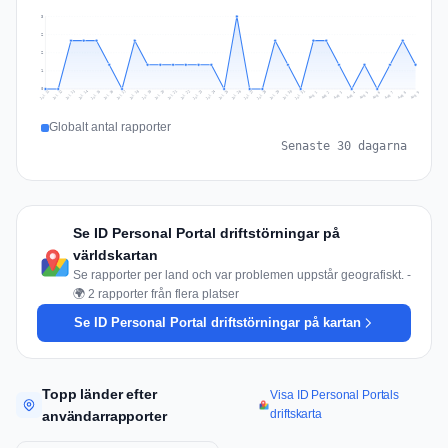
3
2
2
1
0
Jul 18
Jul 21
Jul 24
Jul 11
Jul 27
Jul 14
Jul 17
Jul 30
Jul 20
Jul 23
Jul 26
Jul 13
Jul 16
Jul 29
Jul 19
Jul 22
Jul 25
Jul 12
Jul 15
Jul 28
Jul 31
Aug 4
Aug 7
Aug 3
Aug 6
Aug 9
Aug 2
Aug 5
Aug 8
Aug 1
Globalt antal rapporter
Senaste 30 dagarna
Se ID Personal Portal driftstörningar på
världskartan
Se rapporter per land och var problemen uppstår geografiskt. -
🌍 2 rapporter från flera platser
Se ID Personal Portal driftstörningar på kartan
Topp länder efter
Visa ID Personal Portals
driftskarta
användarrapporter