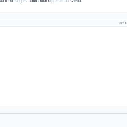
nk har fungerat stabilt utan rapporterade avbrott.
ADVE