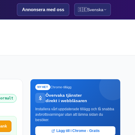
Annonsera med oss
🇸🇪
Svenska
Chrome-tillägg
NYHET
Övervaka tjänster
normalt
direkt i webbläsaren
Installera vårt uppdaterade tillägg och få snabba
avbrottsvarningar utan att lämna sidan du
besöker.
Bank
Lägg till i Chrome - Gratis