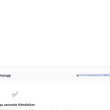
ftstopp
Visa Independent Banks
✅
ga senaste händelser