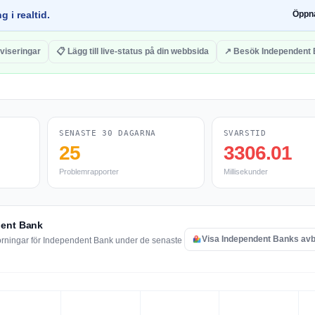
g i realtid.
Öppn
aviseringar
📋 Lägg till live-status på din webbsida
↗ Besök Independent
SENASTE 30 DAGARNA
SVARSTID
25
3306.01
Problemrapporter
Millisekunder
dent Bank
Visa Independent Banks avb
törningar för Independent Bank under de senaste