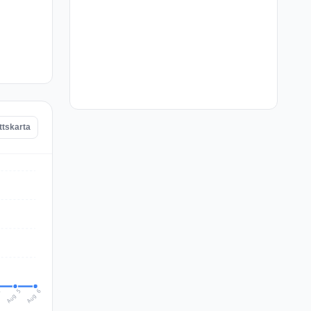
ttskarta
Aug 6
Aug 5
4