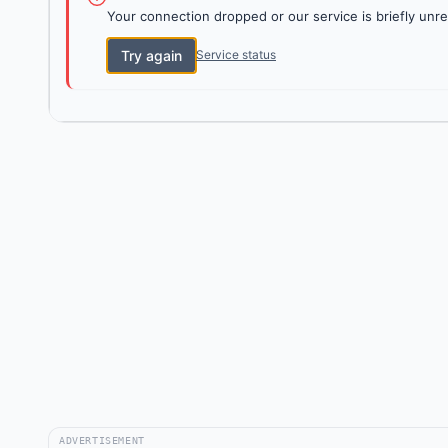
Your connection dropped or our service is briefly unre
Try again
Service status
ADVERTISEMENT