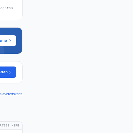
dagarna
rome
artan
 avbrottskarta
RTISE HERE