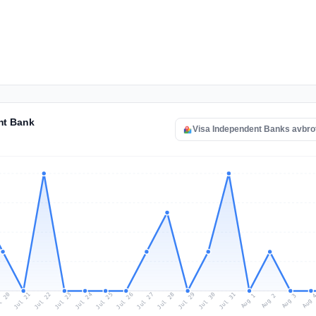
nt Bank
Visa Independent Banks avbro
l 20
Jul 23
Jul 26
Jul 29
Jul 22
Jul 25
Jul 28
Jul 31
Jul 21
Jul 24
Jul 27
Jul 30
Aug 2
Aug 1
Aug 
Aug 3