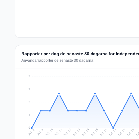
Rapporter per dag de senaste 30 dagarna för Independe
Användarrapporter de senaste 30 dagarna
3
2
2
1
0
Jul 17
Ju
Jul 10
Jul 13
Jul 16
Jul 19
Jul 12
Jul 15
Jul 18
Jul 11
Jul 14
Jul 8
Jul 9