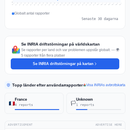
0
Jul 16
Jul 19
Jul 22
Jul 25
Jul 12
Jul 15
Jul 28
Jul 31
Jul 18
Jul 21
Jul 24
Jul 11
Jul 14
Jul 27
Jul 30
Jul 17
Jul 20
Jul 23
Jul 10
Jul 13
Jul 26
Jul 29
Aug 2
Aug 5
Aug 1
Aug 4
Jul 9
Aug 7
Aug 3
Aug 6
Globalt antal rapporter
Senaste 30 dagarna
Se INRIA driftstörningar på världskartan
Se rapporter per land och var problemen uppstår globalt. — 🌍
5 rapporter från flera platser
Se INRIA driftstörningar på kartan
Topp länder efter användarrapporter
Visa INRIAs avbrottskarta
France
Unknown
🏳️
4 reports
1 reports
ADVERTISEMENT
ADVERTISE HERE