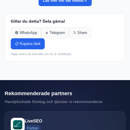
Läs mer om vår metod
Gillar du detta? Dela gärna!
🟢 WhatsApp
✈️ Telegram
𝕏 Share
📋 Kopiera länk
Hjälp andra att bekräfta om de är drabbade.
Rekommenderade partners
Handplockade företag och tjänster vi rekommenderar.
LiveSEO
Partner