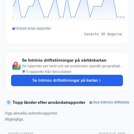
2
1
1
0
Jul 18
Jul 21
Jul 24
Jul 11
Jul 27
Jul 14
Jul 17
Jul 30
Jul 20
Jul 23
Jul 26
Jul 13
Jul 16
Jul 29
Jul 19
Jul 22
Jul 25
Jul 12
Jul 15
Jul 28
Jul 31
Aug 4
Aug 7
Aug 3
Aug 6
Aug 9
Aug 2
Aug 5
Aug 8
Aug 1
Globalt antal rapporter
Senaste 30 dagarna
Se Intrinio driftstörningar på världskartan
Se rapporter per land och var problemen uppstår geografiskt. -
🌍 0 rapporter från flera platser
Se Intrinio driftstörningar på kartan
Topp länder efter användarrapporter
Visa Intrinios driftskarta
Inga aktuella avbrottsrapporter
tillgängliga.
ADVERTISEMENT
ADVERTISE HERE