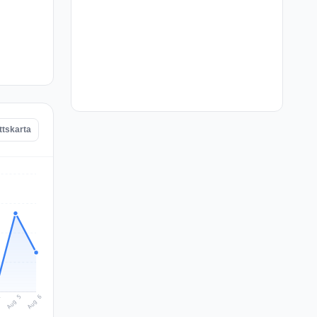
ttskarta
Aug 6
Aug 5
4