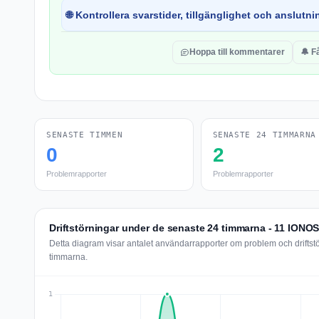
🌐 Kontrollera svarstider, tillgänglighet och anslutnin
Hoppa till kommentarer
🔔 F
SENASTE TIMMEN
SENASTE 24 TIMMARNA
0
2
Problemrapporter
Problemrapporter
Driftstörningar under de senaste 24 timmarna - 11 IONO
Detta diagram visar antalet användarrapporter om problem och drifts
timmarna.