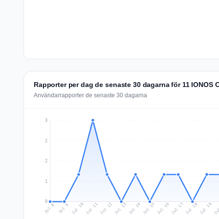
Rapporter per dag de senaste 30 dagarna för 11 IONOS 
Användarrapporter de senaste 30 dagarna
3
2
2
1
0
Jul 17
Ju
Jul 10
Jul 13
Jul 16
Jul 19
Jul 12
Jul 15
Jul 18
Jul 11
Jul 14
Jul 8
Jul 9