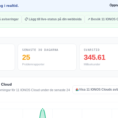
g i realtid.
Öppn
å aviseringar
📋 Lägg till live-status på din webbsida
↗ Besök 11 IONOS 
SENASTE 30 DAGARNA
SVARSTID
25
345.61
Problemrapporter
Millisekunder
S Cloud
Visa 11 IONOS Clouds avb
törningar för 11 IONOS Cloud under de senaste 24