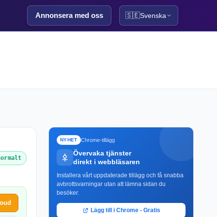
Annonsera med oss
🇸🇪
Svenska
Chrome-tillägg
NYHET
Övervaka tjänster
normalt
direkt i webbläsaren
Installera vårt uppdaterade tillägg och få snabba
avbrottsvarningar utan att lämna sidan du
besöker.
loud
Lägg till i Chrome - Gratis