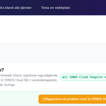
ra bland alla tjänster
Testa en webbplats
u?
ntireweb Status registrerar inga pågående
11 IONOS Cloud fungerar 
r 11 IONOS Cloud fått 2 användarrapporter,
rån Sverige
Rapportera ett problem med 11 IONOS C