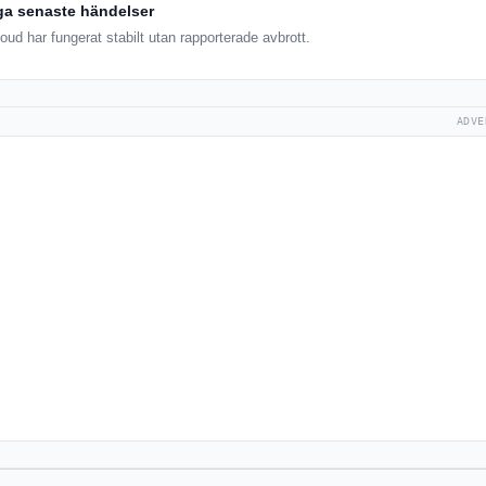
ga senaste händelser
d har fungerat stabilt utan rapporterade avbrott.
ADVE