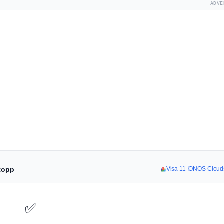
ADVE
stopp
Visa 11 IONOS Clouds
✅