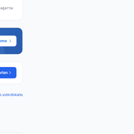
dagarna
rome
artan
 avbrottskarta