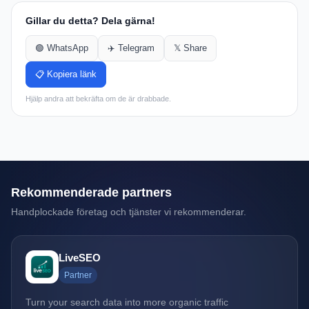
Gillar du detta? Dela gärna!
🟢 WhatsApp
✈️ Telegram
𝕏 Share
📋 Kopiera länk
Hjälp andra att bekräfta om de är drabbade.
Rekommenderade partners
Handplockade företag och tjänster vi rekommenderar.
LiveSEO
Partner
Turn your search data into more organic traffic