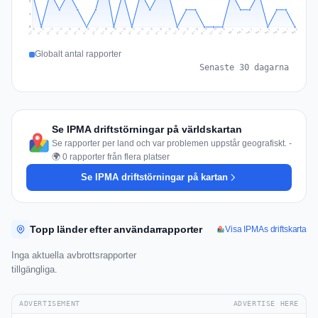
2
1
0
Jul 17
Jul 20
Jul 23
Jul 10
Jul 26
Jul 13
Jul 16
Jul 29
Jul 19
Jul 22
Jul 25
Jul 12
Jul 15
Jul 28
Jul 31
Jul 18
Jul 21
Jul 24
Jul 11
Jul 14
Jul 27
Jul 30
Aug 3
Aug 6
Aug 2
Aug 5
Aug 8
Aug 1
Aug 4
Aug 7
Globalt antal rapporter
Senaste 30 dagarna
Se IPMA driftstörningar på världskartan
Se rapporter per land och var problemen uppstår geografiskt. -
🌍 0 rapporter från flera platser
Se IPMA driftstörningar på kartan
Topp länder efter användarrapporter
Visa IPMAs driftskarta
Inga aktuella avbrottsrapporter
tillgängliga.
ADVERTISEMENT
ADVERTISE HERE