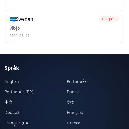
🇸🇪
Sweden
1 Report
Växjö
2026-08-07
Språk
English
Português
Português (BR)
Dansk
中文
हिन्दी
Deutsch
Français
Français (CA)
Greece