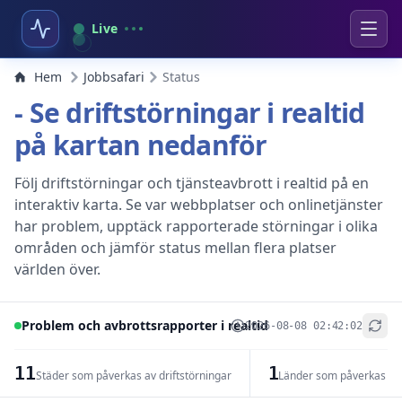
Live
Hem
Jobbsafari
Status
- Se driftstörningar i realtid
på kartan nedanför
Följ driftstörningar och tjänsteavbrott i realtid på en
interaktiv karta. Se var webbplatser och onlinetjänster
har problem, upptäck rapporterade störningar i olika
områden och jämför status mellan flera platser
världen över.
Problem och avbrottsrapporter i realtid
2026-08-08 02:42:02
+
−
11
1
Städer som påverkas av driftstörningar
Länder som påverkas av 
Leaflet
|
© OpenStreetMap contributors