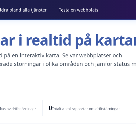
ddra bland alla tjänster
Testa en webbplats
gar i realtid på kar
tid på en interaktiv karta. Se var webbplatser och
erade störningar i olika områden och jämför status m
0
as av driftstörningar
Totalt antal rapporter om driftstörningar