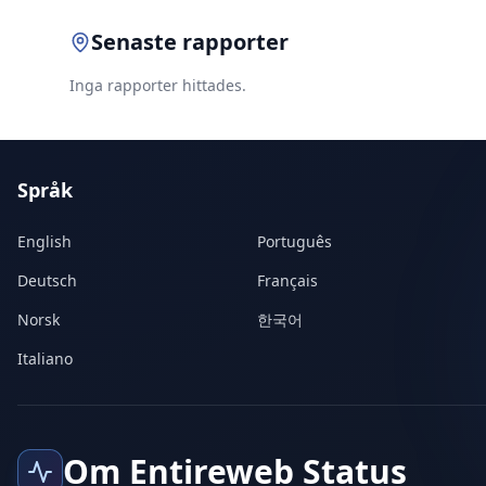
Senaste rapporter
Inga rapporter hittades.
Språk
English
Português
Deutsch
Français
Norsk
한국어
Italiano
Om Entireweb Status