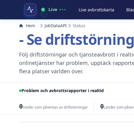
Live
Live avbrottskarta
Blä
Hem
JobDataAPI
Status
- Se driftstörnin
Följ driftstörningar och tjänsteavbrott i real
onlinetjänster har problem, upptäck rapport
flera platser världen över.
Problem och avbrottsrapporter i realtid
0
0
Städer som påverkas av driftstörningar
Länder som påverk