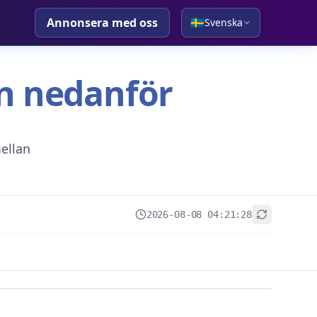
Annonsera med oss
🇸🇪
Svenska
tan nedanför
ellan
2026-08-08 04:21:28
+
−
Leaflet
|
© OpenStreetMap contributors