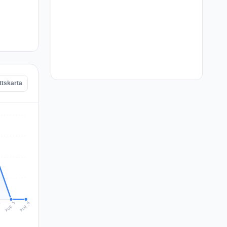
ttskarta
Aug 6
Aug 5
4