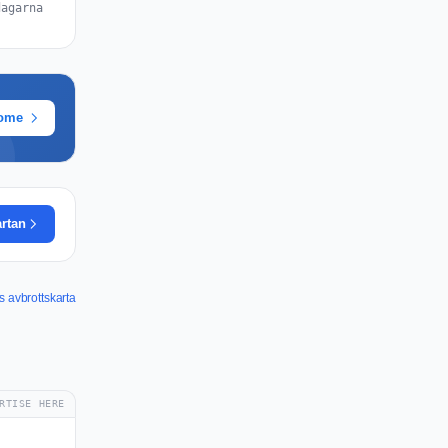
dagarna
rome
artan
 avbrottskarta
RTISE HERE