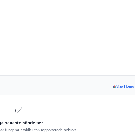
Visa Honeys
✅
ga senaste händelser
r fungerat stabilt utan rapporterade avbrott.