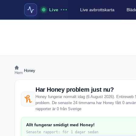
Live
Live avbrottskarta
Blädd
›
Honey
Hem
Har Honey problem just nu?
Honey fungerar normalt idag (6 August 2026). Entireweb St
problem. De senaste 24 timmarna har Honey fått 0 använ
rapporter är 0 från Sverige
Allt fungerar smidigt med Honey!
Senaste rapport: för 1 dagar sedan