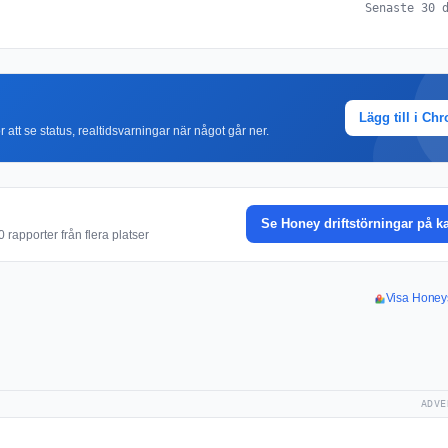
Senaste 30 
Lägg till i Ch
r att se status, realtidsvarningar när något går ner.
Se Honey driftstörningar på k
rapporter från flera platser
Visa Honeys
ADVE