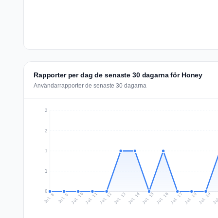
Rapporter per dag de senaste 30 dagarna för Honey
Användarrapporter de senaste 30 dagarna
2
2
1
1
0
Jul 17
Ju
Jul 10
Jul 13
Jul 16
Jul 19
Jul 12
Jul 15
Jul 18
Jul 11
Jul 14
Jul 8
Jul 9