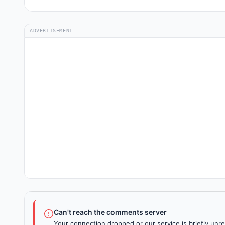
ADVERTISEMENT
Can't reach the comments server
Your connection dropped or our service is briefly unre