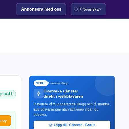
Annonsera med oss
🇸🇪
Svenska
Chrome-tillägg
NYHET
Övervaka tjänster
normalt
direkt i webbläsaren
Installera vårt uppdaterade tillägg och få snabba
avbrottsvarningar utan att lämna sidan du
besöker.
oney
Lägg till i Chrome - Gratis