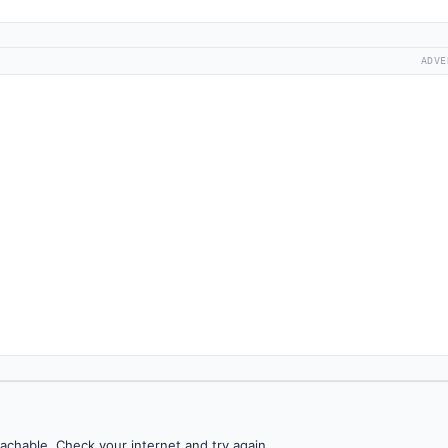
ADVE
achable. Check your internet and try again.