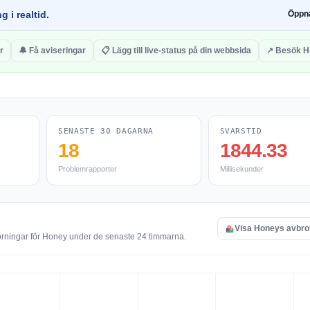
g i realtid.
Öppn
r
🔔 Få aviseringar
📋 Lägg till live-status på din webbsida
↗ Besök H
SENASTE 30 DAGARNA
SVARSTID
18
1844.33
Problemrapporter
Millisekunder
Visa Honeys avbro
törningar för Honey under de senaste 24 timmarna.