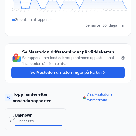
1
0
Jul 15
Jul 18
Jul 31
Jul 21
Jul 24
Jul 11
Jul 14
Jul 27
Jul 30
Jul 17
Jul 20
Jul 23
Jul 10
Jul 13
Jul 26
Jul 29
Jul 16
Jul 19
Jul 22
Jul 12
Jul 25
Jul 28
Aug 1
Aug 4
Jul 9
Aug 3
Jul 8
Aug 6
Aug 2
Aug 5
Globalt antal rapporter
Senaste 30 dagarna
Se Mastodon driftstörningar på världskartan
Se rapporter per land och var problemen uppstår globalt. — 🌍
1 rapporter från flera platser
Se Mastodon driftstörningar på kartan
Topp länder efter
Visa Mastodons
avbrottskarta
användarrapporter
Unknown
🏳️
1 reports