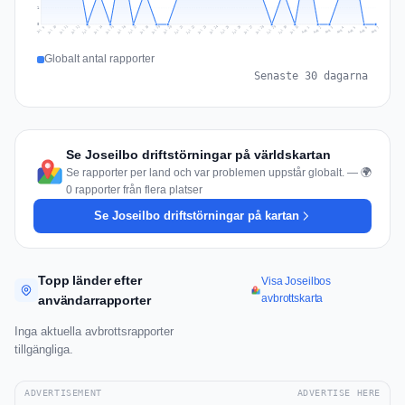
1
0
Jul 16
Jul 19
Jul 22
Jul 25
Jul 12
Jul 15
Jul 28
Jul 31
Jul 18
Jul 21
Jul 24
Jul 11
Jul 14
Jul 27
Jul 30
Jul 17
Jul 20
Jul 23
Jul 10
Jul 13
Jul 26
Jul 29
Aug 2
Aug 5
Aug 1
Aug 4
Jul 9
Aug 7
Aug 3
Aug 6
Globalt antal rapporter
Senaste 30 dagarna
Se Joseilbo driftstörningar på världskartan
Se rapporter per land och var problemen uppstår globalt. — 🌍
0 rapporter från flera platser
Se Joseilbo driftstörningar på kartan
Topp länder efter
Visa Joseilbos
avbrottskarta
användarrapporter
Inga aktuella avbrottsrapporter
tillgängliga.
ADVERTISEMENT
ADVERTISE HERE