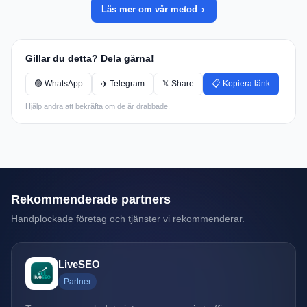
Läs mer om vår metod
Gillar du detta? Dela gärna!
🟢 WhatsApp
✈️ Telegram
𝕏 Share
📋 Kopiera länk
Hjälp andra att bekräfta om de är drabbade.
Rekommenderade partners
Handplockade företag och tjänster vi rekommenderar.
LiveSEO
Partner