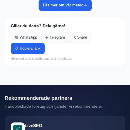
Läs mer om vår metod
Gillar du detta? Dela gärna!
🟢 WhatsApp
✈️ Telegram
𝕏 Share
📋 Kopiera länk
Hjälp andra att bekräfta om de är drabbade.
Rekommenderade partners
Handplockade företag och tjänster vi rekommenderar.
LiveSEO