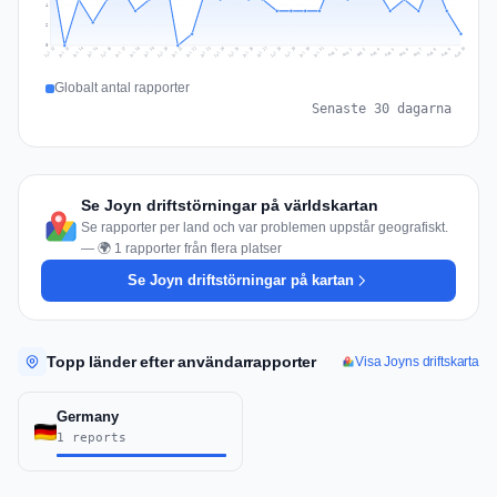
4
2
0
Jul 19
Jul 22
Jul 25
Jul 12
Jul 28
Aug 10
Jul 15
Jul 18
Jul 31
Jul 21
Jul 24
Jul 27
Jul 14
Jul 17
Jul 30
Jul 20
Jul 23
Jul 26
Jul 13
Jul 16
Jul 29
Aug 5
Aug 8
Aug 1
Aug 4
Aug 7
Aug 3
Aug 6
Aug 9
Aug 2
Globalt antal rapporter
Senaste 30 dagarna
Se Joyn driftstörningar på världskartan
Se rapporter per land och var problemen uppstår geografiskt.
— 🌍 1 rapporter från flera platser
Se Joyn driftstörningar på kartan
Topp länder efter användarrapporter
Visa Joyns driftskarta
Germany
1 reports