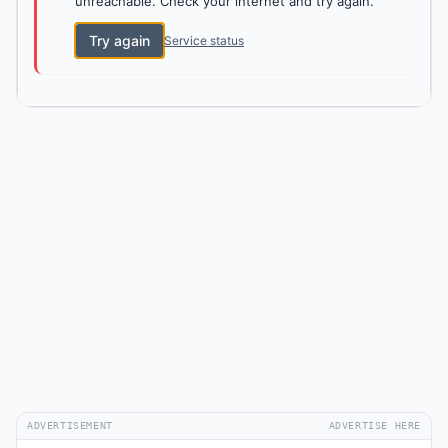
unreachable. Check your internet and try again.
Try again
Service status
ADVERTISEMENT
ADVERTISE HERE