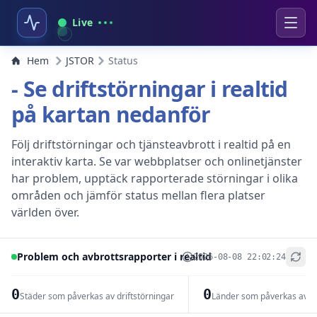
Live
Hem
JSTOR
Status
- Se driftstörningar i realtid
på kartan nedanför
Följ driftstörningar och tjänsteavbrott i realtid på en
interaktiv karta. Se var webbplatser och onlinetjänster
har problem, upptäck rapporterade störningar i olika
områden och jämför status mellan flera platser
världen över.
Problem och avbrottsrapporter i realtid
2026-08-08 22:02:24
+
−
0
0
Städer som påverkas av driftstörningar
Länder som påverkas av dr
Leaflet
|
© OpenStreetMap contributors