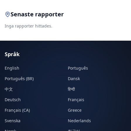
Senaste rapporter
Inga rapporter hittades.
Språk
English
Português
Português (BR)
Dansk
中文
हिन्दी
Deutsch
Français
Français (CA)
Greece
Svenska
Nederlands