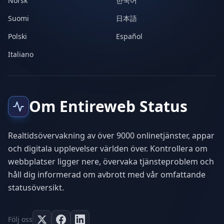
Norsk
한국어
Suomi
日本語
Polski
Español
Italiano
Om Entireweb Status
Realtidsövervakning av över 9000 onlinetjänster, appar
och digitala upplevelser världen över. Kontrollera om
webbplatser ligger nere, övervaka tjänsteproblem och
håll dig informerad om avbrott med vår omfattande
statusöversikt.
Följ oss