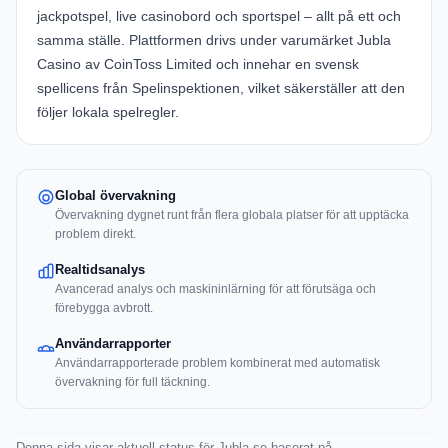
jackpotspel, live casinobord och sportspel – allt på ett och
samma ställe. Plattformen drivs under varumärket Jubla
Casino av CoinToss Limited och innehar en svensk
spellicens från Spelinspektionen, vilket säkerställer att den
följer lokala spelregler.
Global övervakning
Övervakning dygnet runt från flera globala platser för att upptäcka
problem direkt.
Realtidsanalys
Avancerad analys och maskininlärning för att förutsäga och
förebygga avbrott.
Användarrapporter
Användarrapporterade problem kombinerat med automatisk
övervakning för full täckning.
Denna sida visar aktuell status för Jubla.se baserat på