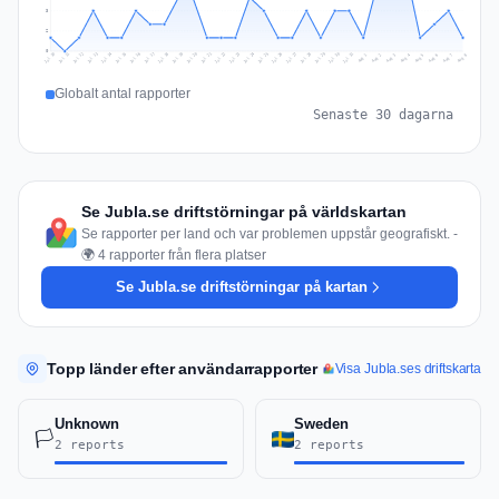
3
2
0
Jul 17
Jul 20
Jul 23
Jul 10
Jul 26
Jul 13
Jul 16
Jul 29
Jul 19
Jul 22
Jul 25
Jul 12
Jul 15
Jul 28
Jul 31
Jul 18
Jul 21
Jul 24
Jul 11
Jul 14
Jul 27
Jul 30
Aug 3
Aug 6
Aug 2
Aug 5
Aug 8
Aug 1
Aug 4
Aug 7
Globalt antal rapporter
Senaste 30 dagarna
Se Jubla.se driftstörningar på världskartan
Se rapporter per land och var problemen uppstår geografiskt. -
🌍 4 rapporter från flera platser
Se Jubla.se driftstörningar på kartan
Topp länder efter användarrapporter
Visa Jubla.ses driftskarta
Unknown
Sweden
🏳️
2 reports
2 reports