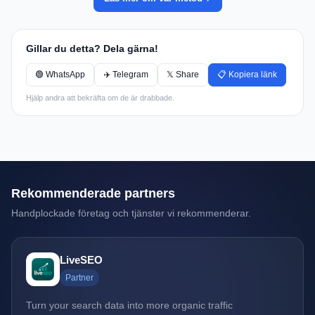
Gillar du detta? Dela gärna!
🟢 WhatsApp
✈️ Telegram
𝕏 Share
📋 Kopiera länk
Hjälp andra att bekräfta om de är drabbade.
Rekommenderade partners
Handplockade företag och tjänster vi rekommenderar.
LiveSEO
Partner
Turn your search data into more organic traffic