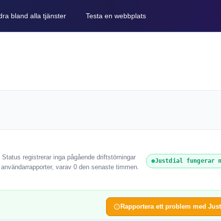
ra bland alla tjänster
Testa en webbplats
 Status registrerar inga pågående driftstörningar
Justdial fungerar 
1 användarrapporter, varav 0 den senaste timmen.
Rapportera ett problem med Just