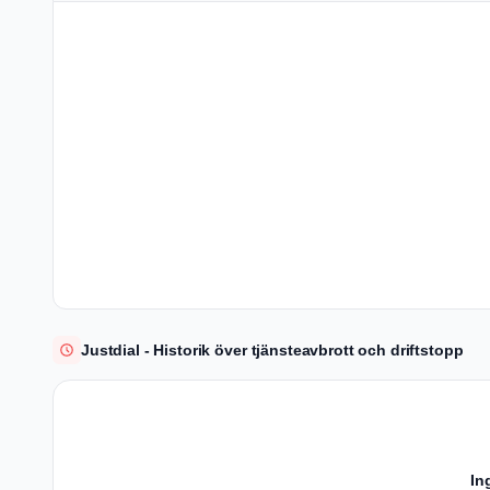
Justdial - Historik över tjänsteavbrott och driftstopp
In