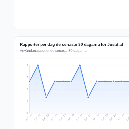
Rapporter per dag de senaste 30 dagarna för Justdial
Användarrapporter de senaste 30 dagarna
3
2
2
1
0
Jul 19
Ju
Jul 12
Jul 15
Jul 18
Jul 21
Jul 11
Jul 14
Jul 17
Jul 20
Jul 10
Jul 13
Jul 16