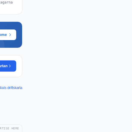
dagarna
rome
artan
ials driftskarta
RTISE HERE