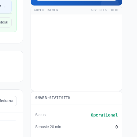
a →
ADVERTISEMENT
ADVERTISE HERE
tdial
SNABB-STATISTIK
ftskarta
Operational
Status
0
Senaste 20 min.