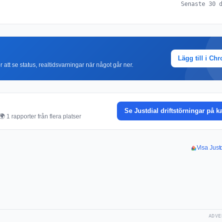
Senaste 30 
Lägg till i Ch
r att se status, realtidsvarningar när något går ner.
Se Justdial driftstörningar på k
 1 rapporter från flera platser
Visa Justd
ADVE