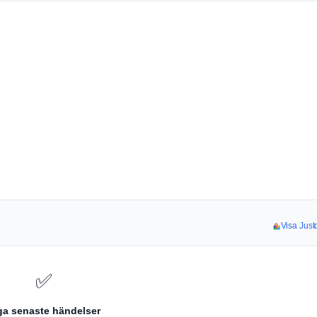
Visa Justd
✅
ga senaste händelser