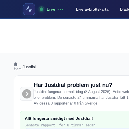
Live
Live avbrottskarta
Blädd
›
Justdial
Hem
Har Justdial problem just nu?
Justdial fungerar normalt idag (8 August 2026). Entireweb
eller problem. De senaste 24 timmarna har Justdial fått 
Av dessa 0 rapporter är 0 från Sverige
Allt fungerar smidigt med Justdial!
Senaste rapport: för 8 timmar sedan