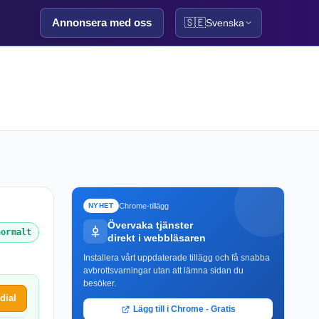
Annonsera med oss
🇸🇪
Svenska
Chrome-tillägg
NYHET
Övervaka tjänster
normalt
direkt i webbläsaren
Installera vårt uppdaterade tillägg och få snabba
avbrottsvarningar utan att lämna sidan du
besöker.
dial
Lägg till i Chrome - Gratis