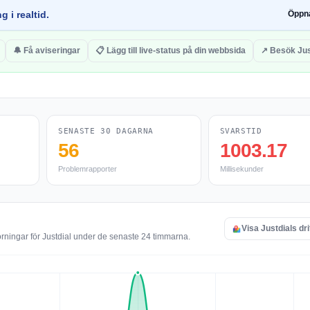
g i realtid.
Öppn
🔔 Få aviseringar
📋 Lägg till live-status på din webbsida
↗ Besök Jus
SENASTE 30 DAGARNA
SVARSTID
56
1003.17
Problemrapporter
Millisekunder
Visa Justdials dri
örningar för Justdial under de senaste 24 timmarna.