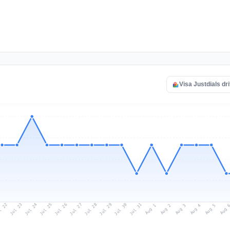
Visa Justdials dri
l 22
Jul 25
Jul 28
Jul 31
Jul 24
Jul 27
Jul 30
Jul 23
Jul 26
Jul 29
Aug 1
Aug 4
Aug 3
Aug 
Aug 2
Aug 5