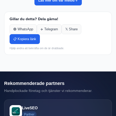
Läs mer om vår metod
Gillar du detta? Dela gärna!
🟢 WhatsApp
✈️ Telegram
𝕏 Share
📋 Kopiera länk
Hjälp andra att bekräfta om de är drabbade.
Rekommenderade partners
Handplockade företag och tjänster vi rekommenderar.
LiveSEO
Partner