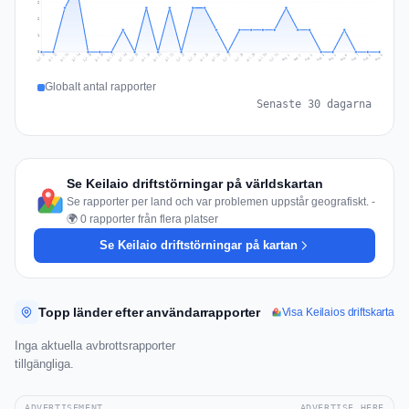
2
2
1
0
Jul 18
Jul 21
Jul 24
Jul 11
Jul 27
Jul 14
Jul 17
Jul 30
Jul 20
Jul 23
Jul 26
Jul 13
Jul 16
Jul 29
Jul 19
Jul 22
Jul 25
Jul 12
Jul 15
Jul 28
Jul 31
Aug 4
Aug 7
Aug 3
Aug 6
Aug 9
Aug 2
Aug 5
Aug 8
Aug 1
Globalt antal rapporter
Senaste 30 dagarna
Se Keilaio driftstörningar på världskartan
Se rapporter per land och var problemen uppstår geografiskt. -
🌍 0 rapporter från flera platser
Se Keilaio driftstörningar på kartan
Topp länder efter användarrapporter
Visa Keilaios driftskarta
Inga aktuella avbrottsrapporter
tillgängliga.
ADVERTISEMENT
ADVERTISE HERE