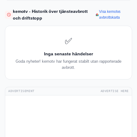
kemotv - Historik över tjänsteavbrott
Visa kemotvs
avbrottskarta
och driftstopp
✅
Inga senaste händelser
Goda nyheter! kemotv har fungerat stabilt utan rapporterade
avbrott.
ADVERTISEMENT
ADVERTISE HERE