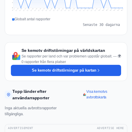
1
0
Jul 16
Jul 19
Jul 22
Jul 25
Jul 12
Jul 15
Jul 28
Jul 31
Jul 18
Jul 21
Jul 24
Jul 11
Jul 14
Jul 27
Jul 30
Jul 17
Jul 20
Jul 23
Jul 10
Jul 13
Jul 26
Jul 29
Aug 2
Aug 5
Aug 1
Aug 4
Jul 9
Aug 7
Aug 3
Aug 6
Globalt antal rapporter
Senaste 30 dagarna
Se kemotv driftstörningar på världskartan
Se rapporter per land och var problemen uppstår globalt. — 🌍
0 rapporter från flera platser
Se kemotv driftstörningar på kartan
Topp länder efter
Visa kemotvs
avbrottskarta
användarrapporter
Inga aktuella avbrottsrapporter
tillgängliga.
ADVERTISEMENT
ADVERTISE HERE