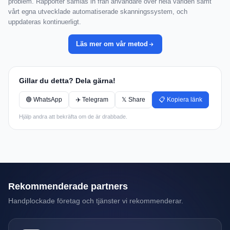
problem. Rapporter samlas in från användare över hela världen samt
vårt egna utvecklade automatiserade skanningssystem, och
uppdateras kontinuerligt.
Läs mer om vår metod
Gillar du detta? Dela gärna!
🟢 WhatsApp
✈️ Telegram
𝕏 Share
📋 Kopiera länk
Hjälp andra att bekräfta om de är drabbade.
Rekommenderade partners
Handplockade företag och tjänster vi rekommenderar.