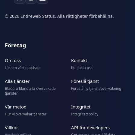
© 2026 Entireweb Status. Alla rättigheter förbehållna.
Företag
Om oss
Kontakt
Läs om vårt uppdrag
Kontakta oss
Alla tjänster
Föreslå tjänst
Bläddra bland alla övervakade
Föreslå ny tjänsteövervakning
tjänster
Vår metod
Integritet
Hur vi övervakar tjänster
Integritetspolicy
Villkor
API for developers
Användarvillkor
Get access to our API data