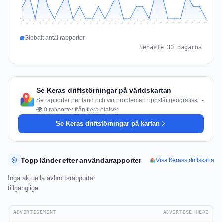
2
1
0
Jul 17
Jul 20
Jul 23
Jul 10
Jul 26
Jul 13
Jul 16
Jul 29
Jul 19
Jul 22
Jul 25
Jul 12
Jul 15
Jul 28
Jul 31
Jul 18
Jul 21
Jul 24
Jul 11
Jul 14
Jul 27
Jul 30
Aug 3
Aug 6
Aug 2
Aug 5
Aug 8
Aug 1
Aug 4
Aug 7
Globalt antal rapporter
Senaste 30 dagarna
Se Keras driftstörningar på världskartan
Se rapporter per land och var problemen uppstår geografiskt. -
🌍 0 rapporter från flera platser
Se Keras driftstörningar på kartan
Topp länder efter användarrapporter
Visa Kerass driftskarta
Inga aktuella avbrottsrapporter
tillgängliga.
ADVERTISEMENT
ADVERTISE HERE