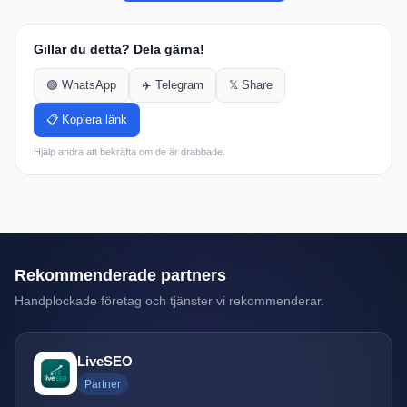
Gillar du detta? Dela gärna!
🟢 WhatsApp
✈️ Telegram
𝕏 Share
📋 Kopiera länk
Hjälp andra att bekräfta om de är drabbade.
Rekommenderade partners
Handplockade företag och tjänster vi rekommenderar.
LiveSEO
Partner