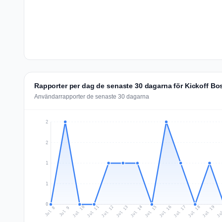
Rapporter per dag de senaste 30 dagarna för Kickoff Bo
Användarrapporter de senaste 30 dagarna
2
2
1
1
0
Jul 17
Ju
Jul 10
Jul 13
Jul 16
Jul 19
Jul 12
Jul 15
Jul 18
Jul 11
Jul 14
Jul 8
Jul 9