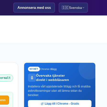
Annonsera med oss
🇸🇪
Svenska
Chrome-tillägg
NYHET
Övervaka tjänster
normalt
direkt i webbläsaren
Installera vårt uppdaterade tillägg och få snabba
avbrottsvarningar utan att lämna sidan du
besöker.
Boss
Lägg till i Chrome - Gratis