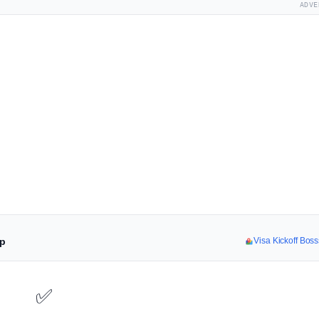
ADVE
pp
Visa Kickoff Boss
✅