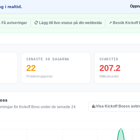
g i realtid.
Öppn
 Få aviseringar
📋 Lägg till live-status på din webbsida
↗ Besök Kickoff
SENASTE 30 DAGARNA
SVARSTID
22
207.2
Problemrapporter
Millisekunder
Boss
Visa Kickoff Bosss avbr
örningar för Kickoff Boss under de senaste 24