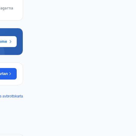
dagarna
rome
artan
s avbrottskarta