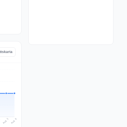
ttskarta
Aug 6
Aug 5
4