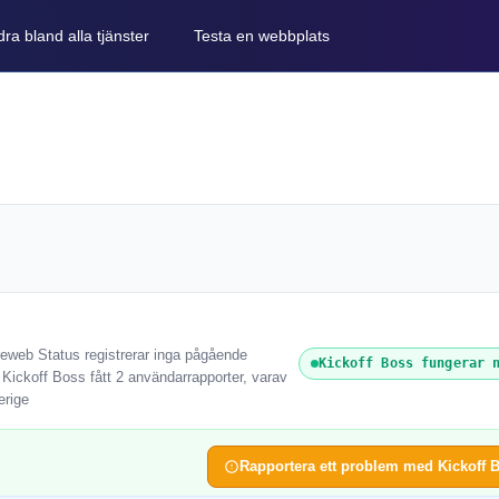
ra bland alla tjänster
Testa en webbplats
reweb Status registrerar inga pågående
Kickoff Boss fungerar 
 Kickoff Boss fått 2 användarrapporter, varav
erige
Rapportera ett problem med Kickoff 