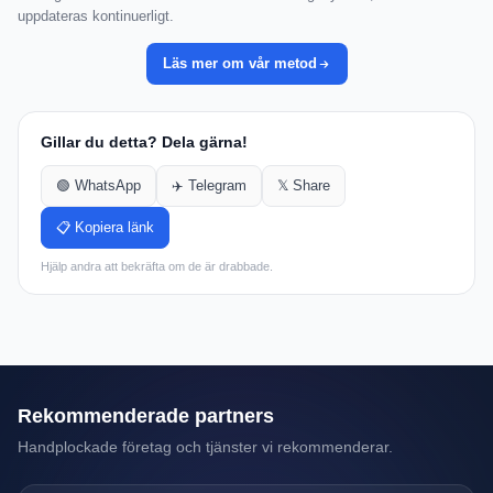
uppdateras kontinuerligt.
Läs mer om vår metod
Gillar du detta? Dela gärna!
🟢 WhatsApp
✈️ Telegram
𝕏 Share
📋 Kopiera länk
Hjälp andra att bekräfta om de är drabbade.
Rekommenderade partners
Handplockade företag och tjänster vi rekommenderar.