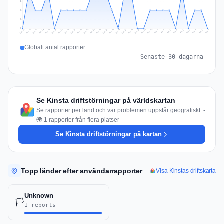
2
1
1
0
Jul 18
Jul 21
Jul 24
Jul 11
Jul 27
Jul 14
Jul 17
Jul 30
Jul 20
Jul 23
Jul 26
Jul 13
Jul 16
Jul 29
Jul 19
Jul 22
Jul 25
Jul 12
Jul 15
Jul 28
Jul 31
Aug 4
Aug 7
Aug 3
Aug 6
Aug 9
Aug 2
Aug 5
Aug 8
Aug 1
Globalt antal rapporter
Senaste 30 dagarna
Se Kinsta driftstörningar på världskartan
Se rapporter per land och var problemen uppstår geografiskt. -
🌍 1 rapporter från flera platser
Se Kinsta driftstörningar på kartan
Topp länder efter användarrapporter
Visa Kinstas driftskarta
Unknown
🏳️
1 reports