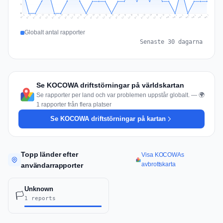
1
0
Jul 16
Jul 19
Jul 22
Jul 25
Jul 12
Jul 15
Jul 28
Jul 31
Jul 18
Jul 21
Jul 24
Jul 11
Jul 14
Jul 27
Jul 30
Jul 17
Jul 20
Jul 23
Jul 10
Jul 13
Jul 26
Jul 29
Aug 2
Aug 5
Aug 1
Aug 4
Jul 9
Aug 7
Aug 3
Aug 6
Globalt antal rapporter
Senaste 30 dagarna
Se KOCOWA driftstörningar på världskartan
Se rapporter per land och var problemen uppstår globalt. — 🌍
1 rapporter från flera platser
Se KOCOWA driftstörningar på kartan
Topp länder efter
Visa KOCOWAs
avbrottskarta
användarrapporter
Unknown
🏳️
1 reports