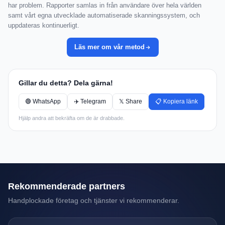
har problem. Rapporter samlas in från användare över hela världen
samt vårt egna utvecklade automatiserade skanningssystem, och
uppdateras kontinuerligt.
Läs mer om vår metod
Gillar du detta? Dela gärna!
🟢 WhatsApp
✈️ Telegram
𝕏 Share
📋 Kopiera länk
Hjälp andra att bekräfta om de är drabbade.
Rekommenderade partners
Handplockade företag och tjänster vi rekommenderar.