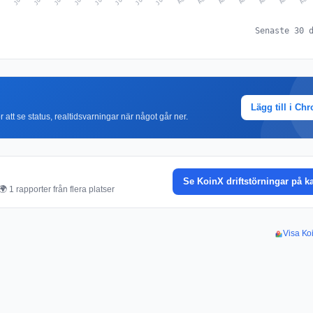
Senaste 30 
Lägg till i Ch
r att se status, realtidsvarningar när något går ner.
Se KoinX driftstörningar på k
 1 rapporter från flera platser
Visa Koi