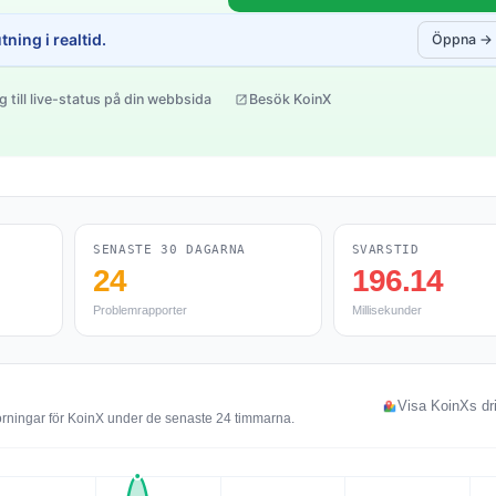
ning i realtid.
Öppna →
g till live-status på din webbsida
Besök KoinX
SENASTE 30 DAGARNA
SVARSTID
24
196.14
Problemrapporter
Millisekunder
Visa KoinXs dri
örningar för KoinX under de senaste 24 timmarna.