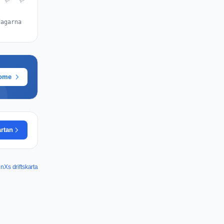
dagarna
rome
artan
nXs driftskarta