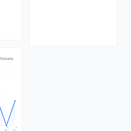
ftskarta
Aug 9
Aug 8
7