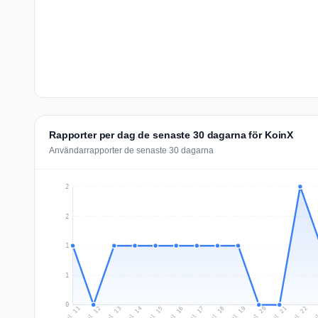
Rapporter per dag de senaste 30 dagarna för KoinX
Användarrapporter de senaste 30 dagarna
2
2
1
1
0
Jul 20
Ju
Jul 13
Jul 16
Jul 19
Jul 22
Jul 12
Jul 15
Jul 18
Jul 21
Jul 11
Jul 14
Jul 17