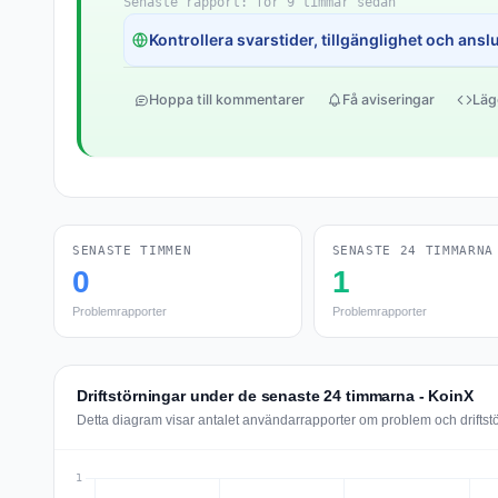
Senaste rapport: för 9 timmar sedan
Kontrollera svarstider, tillgänglighet och anslut
Hoppa till kommentarer
Få aviseringar
Läg
SENASTE TIMMEN
SENASTE 24 TIMMARNA
0
1
Problemrapporter
Problemrapporter
Driftstörningar under de senaste 24 timmarna - KoinX
Detta diagram visar antalet användarrapporter om problem och driftst