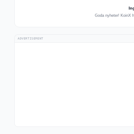
In
Goda nyheter! KoinX ha
ADVERTISEMENT