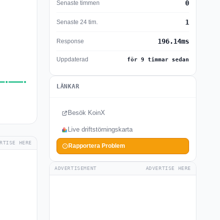
0
Senaste timmen
1
Senaste 24 tim.
196.14ms
Response
Uppdaterad
för 9 timmar sedan
LÄNKAR
Besök KoinX
Live driftstörningskarta
RTISE HERE
Rapportera Problem
ADVERTISEMENT
ADVERTISE HERE