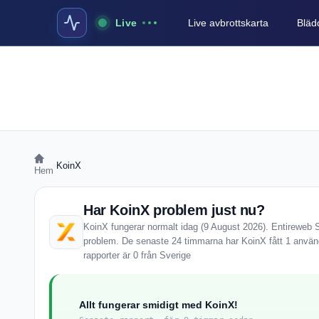
Live
Live avbrottskarta
Blädd
›
KoinX
Hem
Har KoinX problem just nu?
KoinX fungerar normalt idag (9 August 2026). Entireweb St
problem. De senaste 24 timmarna har KoinX fått 1 använ
rapporter är 0 från Sverige
Allt fungerar smidigt med KoinX!