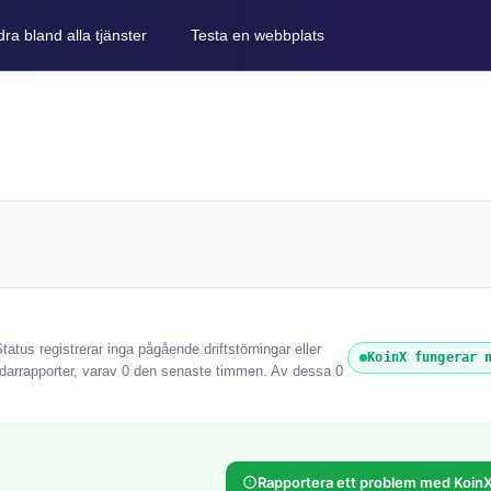
ra bland alla tjänster
Testa en webbplats
atus registrerar inga pågående driftstörningar eller
KoinX fungerar 
darrapporter, varav 0 den senaste timmen. Av dessa 0
Rapportera ett problem med Koin