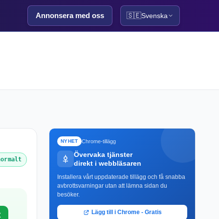
Annonsera med oss
🇸🇪
Svenska
Chrome-tillägg
NYHET
Övervaka tjänster
normalt
direkt i webbläsaren
Installera vårt uppdaterade tillägg och få snabba
avbrottsvarningar utan att lämna sidan du
besöker.
Lägg till i Chrome - Gratis
X