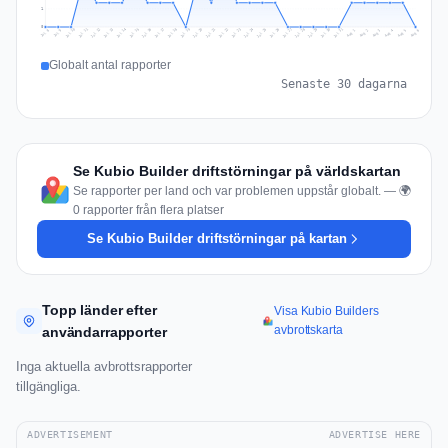
1
0
Jul 15
Jul 18
Jul 31
Jul 21
Jul 24
Jul 11
Jul 14
Jul 27
Jul 30
Jul 17
Jul 20
Jul 23
Jul 10
Jul 13
Jul 26
Jul 29
Jul 16
Jul 19
Jul 22
Jul 12
Jul 25
Jul 28
Aug 1
Aug 4
Jul 9
Aug 3
Jul 8
Aug 6
Aug 2
Aug 5
Globalt antal rapporter
Senaste 30 dagarna
Se Kubio Builder driftstörningar på världskartan
Se rapporter per land och var problemen uppstår globalt. — 🌍
0 rapporter från flera platser
Se Kubio Builder driftstörningar på kartan
Topp länder efter
Visa Kubio Builders
avbrottskarta
användarrapporter
Inga aktuella avbrottsrapporter
tillgängliga.
ADVERTISEMENT
ADVERTISE HERE