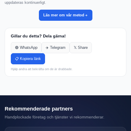
uppdateras kontinuerligt.
Läs mer om vår metod
Gillar du detta? Dela gärna!
🟢 WhatsApp
✈️ Telegram
𝕏 Share
📋 Kopiera länk
Hjälp andra att bekräfta om de är drabbade.
Rekommenderade partners
Handplockade företag och tjänster vi rekommenderar.