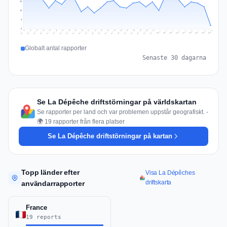
23
15
8
0
Jul 18
Jul 21
Jul 24
Jul 11
Jul 27
Jul 14
Jul 17
Jul 30
Jul 20
Jul 23
Jul 26
Jul 13
Jul 16
Jul 29
Jul 19
Jul 22
Jul 25
Jul 12
Jul 15
Jul 28
Jul 31
Aug 4
Aug 7
Aug 3
Aug 6
Aug 9
Aug 2
Aug 5
Aug 8
Aug 1
Globalt antal rapporter
Senaste 30 dagarna
Se La Dépêche driftstörningar på världskartan
Se rapporter per land och var problemen uppstår geografiskt. -
🌍 19 rapporter från flera platser
Se La Dépêche driftstörningar på kartan
Topp länder efter
Visa La Dépêches
driftskarta
användarrapporter
France
19 reports