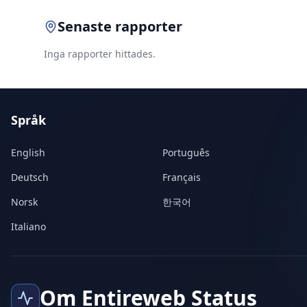
Senaste rapporter
Inga rapporter hittades.
Språk
English
Português
Deutsch
Français
Norsk
한국어
Italiano
Om Entireweb Status