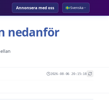
Annonsera med oss
🇸🇪
Svenska
tan nedanför
ellan
2026-08-06 20:15:18
+
−
Leaflet
|
© OpenStreetMap contributors