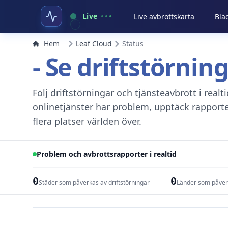
Live
Live avbrottskarta
Blä
Hem
Leaf Cloud
Status
- Se driftstörnin
Följ driftstörningar och tjänsteavbrott i real
onlinetjänster har problem, upptäck rapport
flera platser världen över.
Problem och avbrottsrapporter i realtid
0
0
Städer som påverkas av driftstörningar
Länder som påverk