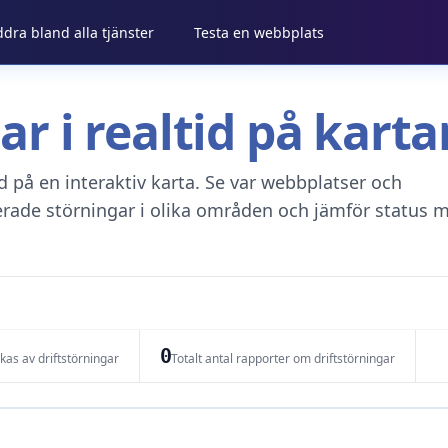
ddra bland alla tjänster
Testa en webbplats
gar i realtid på kar
tid på en interaktiv karta. Se var webbplatser och
erade störningar i olika områden och jämför status m
0
as av driftstörningar
Totalt antal rapporter om driftstörningar