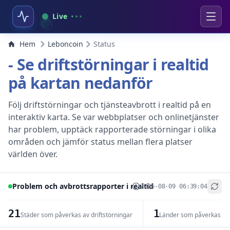
Live
Hem
Leboncoin
Status
- Se driftstörningar i realtid
på kartan nedanför
Följ driftstörningar och tjänsteavbrott i realtid på en
interaktiv karta. Se var webbplatser och onlinetjänster
har problem, upptäck rapporterade störningar i olika
områden och jämför status mellan flera platser
världen över.
Problem och avbrottsrapporter i realtid
2026-08-09 06:39:04
+
−
21
1
Städer som påverkas av driftstörningar
Länder som påverkas av 
Leaflet
|
© OpenStreetMap contributors