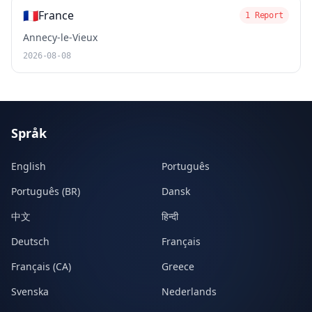
🇫🇷
France
1 Report
Annecy-le-Vieux
2026-08-08
Språk
English
Português
Português (BR)
Dansk
中文
हिन्दी
Deutsch
Français
Français (CA)
Greece
Svenska
Nederlands