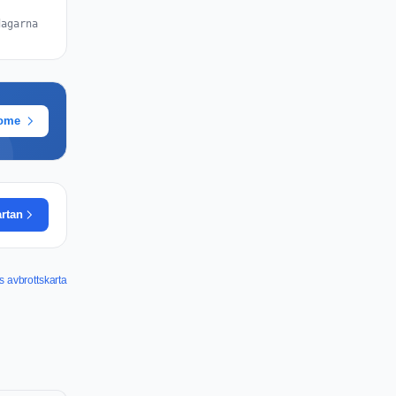
dagarna
rome
artan
s avbrottskarta