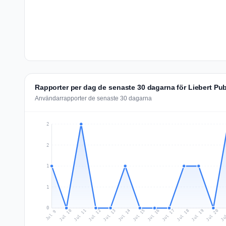
Rapporter per dag de senaste 30 dagarna för Liebert Pub
Användarrapporter de senaste 30 dagarna
2
2
1
1
0
Jul 18
Ju
Jul 11
Jul 14
Jul 17
Jul 20
Jul 10
Jul 13
Jul 16
Jul 19
Jul 12
Jul 15
Jul 9