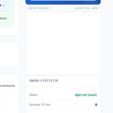
a →
ADVERTISEMENT
ADVERTISE HERE
tions
SNABB-STATISTIK
brottskarta
Operational
Status
0
Senaste 20 min.