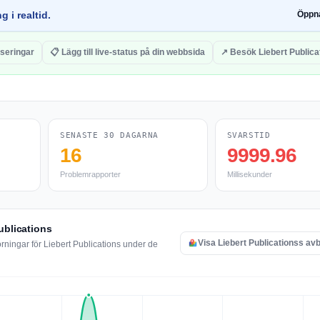
g i realtid.
Öppn
iseringar
📋 Lägg till live-status på din webbsida
↗ Besök Liebert Publica
SENASTE 30 DAGARNA
SVARSTID
16
9999.96
Problemrapporter
Millisekunder
ublications
Visa Liebert Publicationss av
rningar för Liebert Publications under de