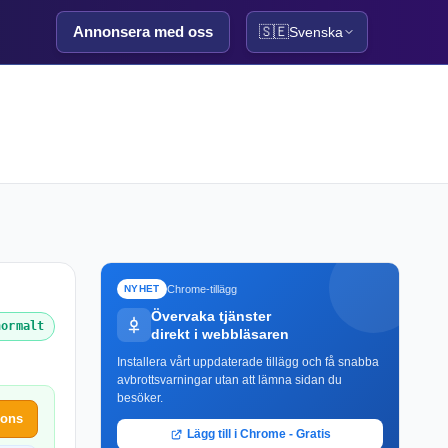
Annonsera med oss
🇸🇪
Svenska
Chrome-tillägg
NYHET
Övervaka tjänster
normalt
direkt i webbläsaren
Installera vårt uppdaterade tillägg och få snabba
avbrottsvarningar utan att lämna sidan du
besöker.
ions
Lägg till i Chrome - Gratis