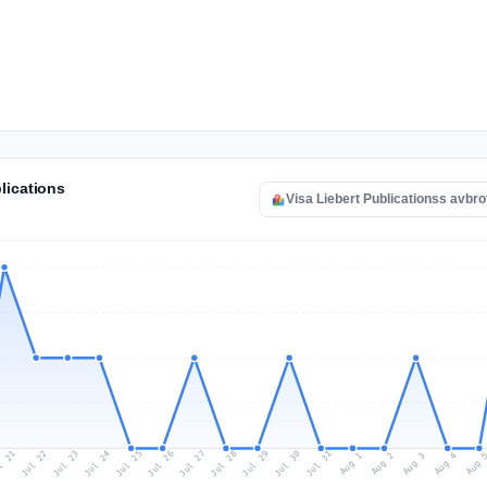
lications
Visa Liebert Publicationss avbro
l 21
Jul 24
Jul 27
Jul 30
Jul 23
Jul 26
Jul 29
Jul 22
Jul 25
Jul 28
Jul 31
Aug 3
Aug 2
Aug 
Aug 1
Aug 4