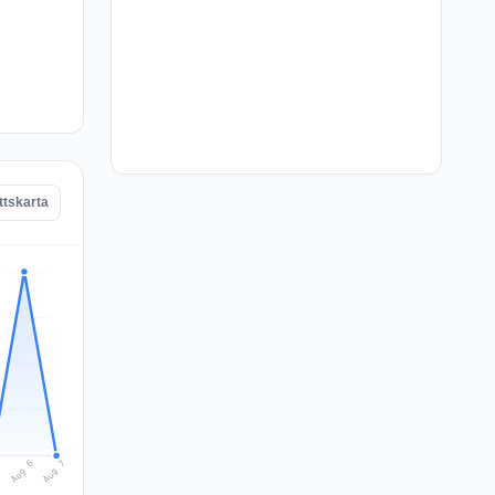
ttskarta
Aug 7
Aug 6
5