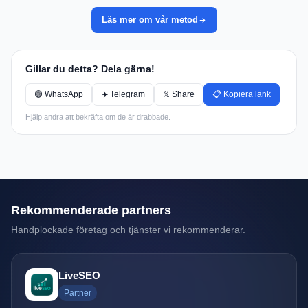
Läs mer om vår metod
Gillar du detta? Dela gärna!
🟢 WhatsApp
✈️ Telegram
𝕏 Share
📋 Kopiera länk
Hjälp andra att bekräfta om de är drabbade.
Rekommenderade partners
Handplockade företag och tjänster vi rekommenderar.
LiveSEO
Partner