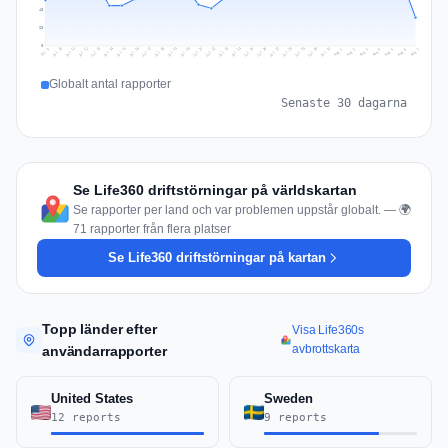
40
20
0
Jul 16
Jul 19
Jul 22
Jul 25
Jul 12
Jul 15
Jul 28
Jul 31
Jul 18
Jul 21
Jul 24
Jul 11
Jul 14
Jul 27
Jul 30
Jul 17
Jul 20
Jul 23
Jul 10
Jul 13
Jul 26
Jul 29
Aug 2
Aug 5
Aug 1
Aug 4
Jul 9
Aug 7
Aug 3
Aug 6
Globalt antal rapporter
Senaste 30 dagarna
Se Life360 driftstörningar på världskartan
Se rapporter per land och var problemen uppstår globalt. — 🌍
71 rapporter från flera platser
Se Life360 driftstörningar på kartan
Topp länder efter
Visa Life360s
avbrottskarta
användarrapporter
United States
Sweden
12 reports
9 reports