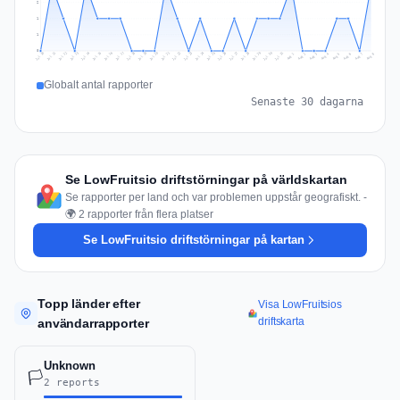
2
1
1
0
Jul 17
Jul 20
Jul 23
Jul 10
Jul 26
Jul 13
Jul 16
Jul 29
Jul 19
Jul 22
Jul 25
Jul 12
Jul 15
Jul 28
Jul 31
Jul 18
Jul 21
Jul 24
Jul 11
Jul 14
Jul 27
Jul 30
Aug 3
Aug 6
Aug 2
Aug 5
Aug 8
Aug 1
Aug 4
Aug 7
Globalt antal rapporter
Senaste 30 dagarna
Se LowFruitsio driftstörningar på världskartan
Se rapporter per land och var problemen uppstår geografiskt. -
🌍 2 rapporter från flera platser
Se LowFruitsio driftstörningar på kartan
Topp länder efter
Visa LowFruitsios
driftskarta
användarrapporter
Unknown
🏳️
2 reports