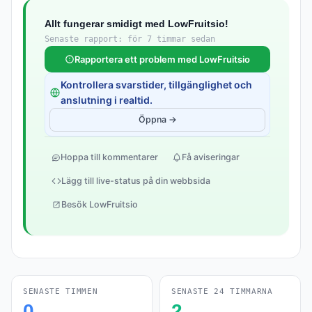
Allt fungerar smidigt med LowFruitsio!
Senaste rapport: för 7 timmar sedan
Rapportera ett problem med LowFruitsio
Kontrollera svarstider, tillgänglighet och
anslutning i realtid.
Öppna →
Hoppa till kommentarer
Få aviseringar
Lägg till live-status på din webbsida
Besök LowFruitsio
SENASTE TIMMEN
SENASTE 24 TIMMARNA
0
2