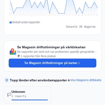
2
2
1
0
Jul 17
Jul 20
Jul 23
Jul 10
Jul 26
Jul 13
Jul 16
Jul 29
Jul 19
Jul 22
Jul 25
Jul 12
Jul 15
Jul 28
Jul 31
Jul 18
Jul 21
Jul 24
Jul 11
Jul 14
Jul 27
Jul 30
Aug 3
Aug 6
Aug 2
Aug 5
Aug 8
Aug 1
Aug 4
Aug 7
Globalt antal rapporter
Senaste 30 dagarna
Se Magasin driftstörningar på världskartan
Se rapporter per land och var problemen uppstår geografiskt. -
🌍 1 rapporter från flera platser
Se Magasin driftstörningar på kartan
Topp länder efter användarrapporter
Visa Magasins driftskarta
Unknown
🏳️
1 reports