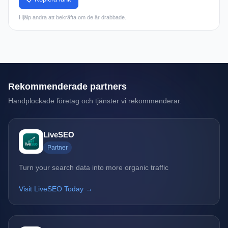
Hjälp andra att bekräfta om de är drabbade.
Rekommenderade partners
Handplockade företag och tjänster vi rekommenderar.
LiveSEO
Partner
Turn your search data into more organic traffic
Visit LiveSEO Today →