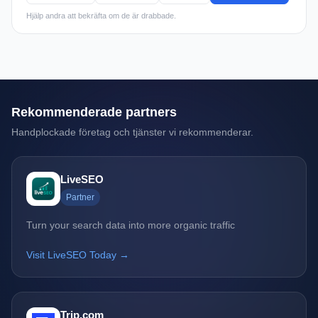
Hjälp andra att bekräfta om de är drabbade.
Rekommenderade partners
Handplockade företag och tjänster vi rekommenderar.
LiveSEO
Partner
Turn your search data into more organic traffic
Visit LiveSEO Today →
Trip.com