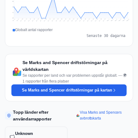
3
2
1
0
Jul 15
Jul 18
Jul 31
Jul 21
Jul 24
Jul 11
Jul 14
Jul 27
Jul 30
Jul 17
Jul 20
Jul 23
Jul 10
Jul 13
Jul 26
Jul 29
Jul 16
Jul 19
Jul 22
Jul 12
Jul 25
Jul 28
Aug 1
Aug 4
Jul 9
Aug 3
Jul 8
Aug 6
Aug 2
Aug 5
Globalt antal rapporter
Senaste 30 dagarna
Se Marks and Spencer driftstörningar på
världskartan
Se rapporter per land och var problemen uppstår globalt. — 🌍
1 rapporter från flera platser
Se Marks and Spencer driftstörningar på kartan
Topp länder efter
Visa Marks and Spencers
avbrottskarta
användarrapporter
Unknown
🏳️