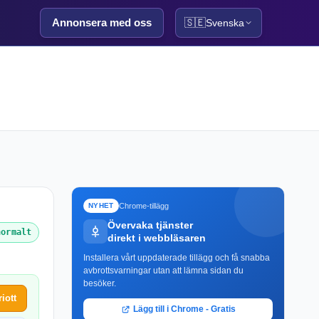
Annonsera med oss
🇸🇪
Svenska
Chrome-tillägg
NYHET
Övervaka tjänster
normalt
direkt i webbläsaren
Installera vårt uppdaterade tillägg och få snabba
avbrottsvarningar utan att lämna sidan du
besöker.
iott
Lägg till i Chrome - Gratis