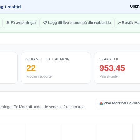
g i realtid.
Öppn
🔔 Få aviseringar
📋 Lägg till live-status på din webbsida
↗ Besök Mar
SENASTE 30 DAGARNA
SVARSTID
22
953.45
Problemrapporter
Millisekunder
Visa Marriotts avbro
rningar för Marriott under de senaste 24 timmarna.