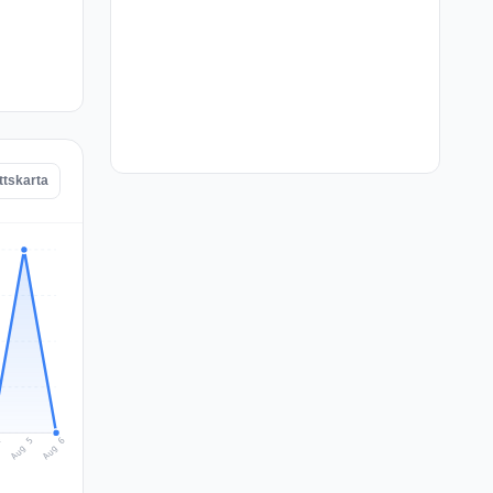
ttskarta
Aug 6
Aug 5
4