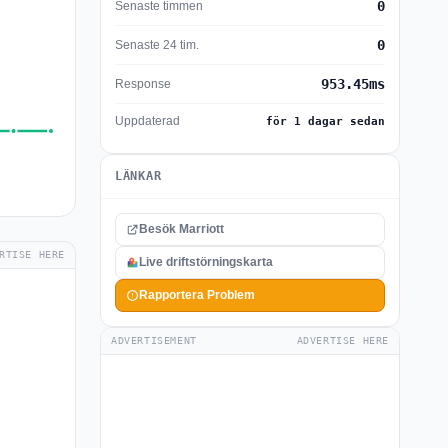
0
Senaste timmen
0
Senaste 24 tim.
953.45ms
Response
Uppdaterad
för 1 dagar sedan
LÄNKAR
Besök Marriott
RTISE HERE
Live driftstörningskarta
Rapportera Problem
ADVERTISEMENT
ADVERTISE HERE