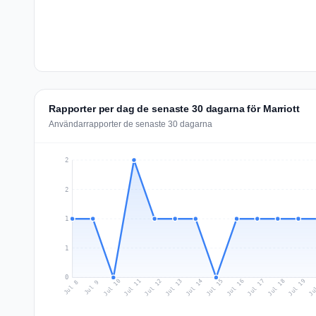
Rapporter per dag de senaste 30 dagarna för Marriott
Användarrapporter de senaste 30 dagarna
2
2
1
1
0
Jul 17
Ju
Jul 10
Jul 13
Jul 16
Jul 19
Jul 12
Jul 15
Jul 18
Jul 11
Jul 14
Jul 8
Jul 9