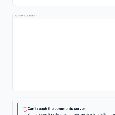
ADVERTISEMENT
Can't reach the comments server
Your connection dropped or our service is briefly unre