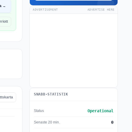
a →
ADVERTISEMENT
ADVERTISE HERE
riott
SNABB-STATISTIK
ttskarta
Operational
Status
0
Senaste 20 min.