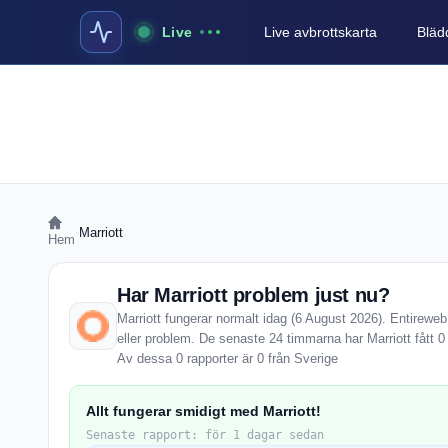
Live
Live avbrottskarta
Blädd
›
Marriott
Hem
Har Marriott problem just nu?
Marriott fungerar normalt idag (6 August 2026). Entireweb
eller problem. De senaste 24 timmarna har Marriott fått 
Av dessa 0 rapporter är 0 från Sverige
Allt fungerar smidigt med Marriott!
Senaste rapport: för 1 dagar sedan