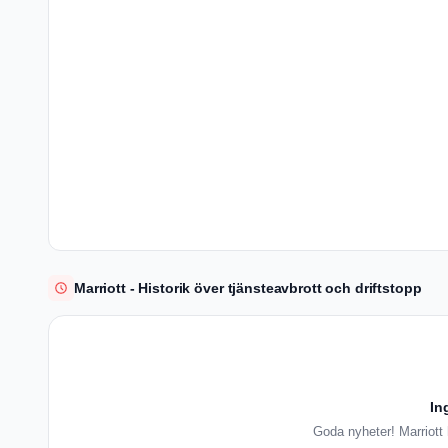
Marriott - Historik över tjänsteavbrott och driftstopp
In
Goda nyheter! Marriott h