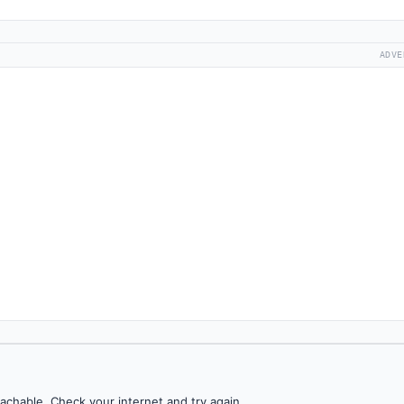
ADVE
achable. Check your internet and try again.