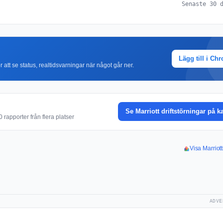
Senaste 30 
Lägg till i Ch
r att se status, realtidsvarningar när något går ner.
Se Marriott driftstörningar på k
rapporter från flera platser
Visa Marriott
ADVE