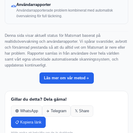
Användarrapporter
Användarrapporterade problem kombinerat med automatisk
övervakning för full täckning.
Denna sida visar aktuell status för Matsmart baserat på
realtidsövervakning och användarrapporter. Vi spårar svarstider, avbrott
och försämrad prestanda så att du alltid vet om Matsmart är nere eller
har problem. Rapporter samlas in från användare över hela världen
samt vårt egna utvecklade automatiserade skanningssystem, och
uppdateras kontinuerligt.
Läs mer om vår metod
Gillar du detta? Dela gärna!
🟢 WhatsApp
✈️ Telegram
𝕏 Share
📋 Kopiera länk
Hjälp andra att bekräfta om de är drabbade.