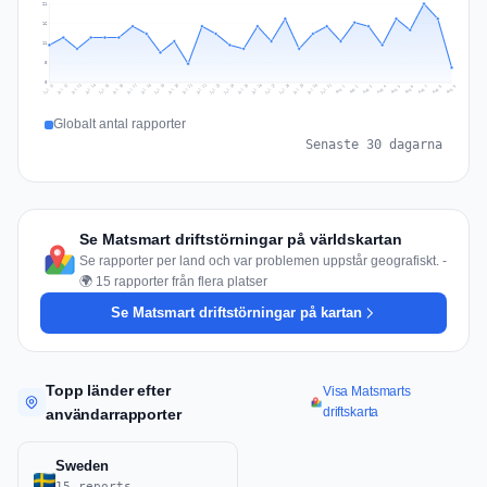
21
16
11
5
0
Jul 18
Jul 21
Jul 24
Jul 11
Jul 27
Jul 14
Jul 17
Jul 30
Jul 20
Jul 23
Jul 26
Jul 13
Jul 16
Jul 29
Jul 19
Jul 22
Jul 25
Jul 12
Jul 15
Jul 28
Jul 31
Aug 4
Aug 7
Aug 3
Aug 6
Aug 9
Aug 2
Aug 5
Aug 8
Aug 1
Globalt antal rapporter
Senaste 30 dagarna
Se Matsmart driftstörningar på världskartan
Se rapporter per land och var problemen uppstår geografiskt. -
🌍 15 rapporter från flera platser
Se Matsmart driftstörningar på kartan
Topp länder efter
Visa Matsmarts
driftskarta
användarrapporter
Sweden
15 reports