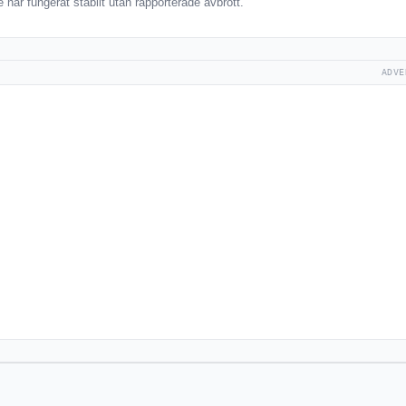
har fungerat stabilt utan rapporterade avbrott.
ADVE