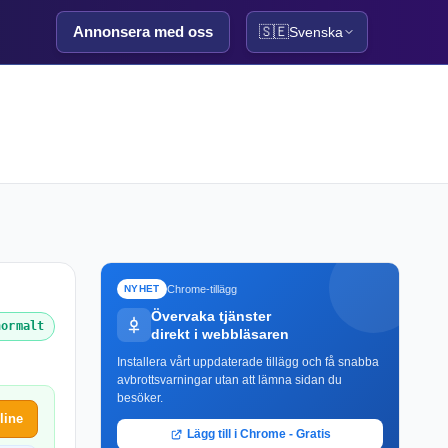
Annonsera med oss
🇸🇪
Svenska
Chrome-tillägg
NYHET
Övervaka tjänster
normalt
direkt i webbläsaren
Installera vårt uppdaterade tillägg och få snabba
avbrottsvarningar utan att lämna sidan du
besöker.
line
Lägg till i Chrome - Gratis