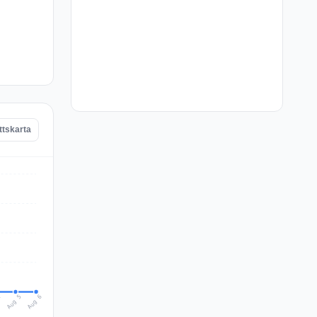
ttskarta
Aug 6
Aug 5
4