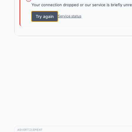
Your connection dropped or our service is briefly unre
Try again
Service status
ADVERTISEMENT