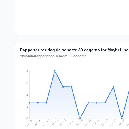
Rapporter per dag de senaste 30 dagarna för Maybelline
Användarrapporter de senaste 30 dagarna
3
2
2
1
0
Jul 17
Ju
Jul 10
Jul 13
Jul 16
Jul 19
Jul 12
Jul 15
Jul 18
Jul 11
Jul 14
Jul 8
Jul 9