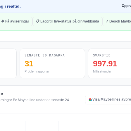
g i realtid.
Öppn
🔔 Få aviseringar
📋 Lägg till live-status på din webbsida
↗ Besök Maybe
SENASTE 30 DAGARNA
SVARSTID
31
997.91
Problemrapporter
Millisekunder
ne
Visa Maybellines avbro
örningar för Maybelline under de senaste 24