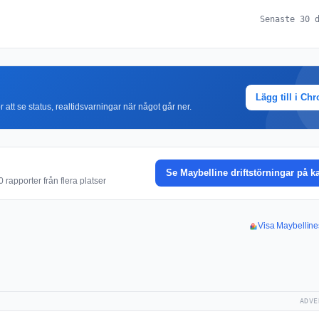
Senaste 30 
Lägg till i Ch
r att se status, realtidsvarningar när något går ner.
Se Maybelline driftstörningar på k
rapporter från flera platser
Visa Maybelline
ADVE