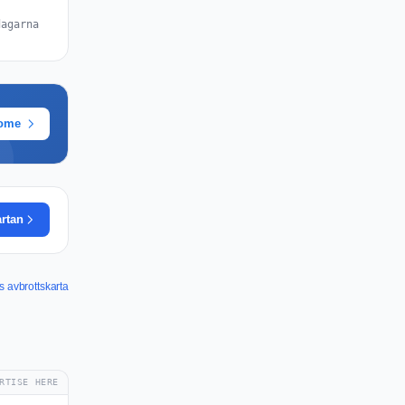
dagarna
rome
artan
s avbrottskarta
RTISE HERE