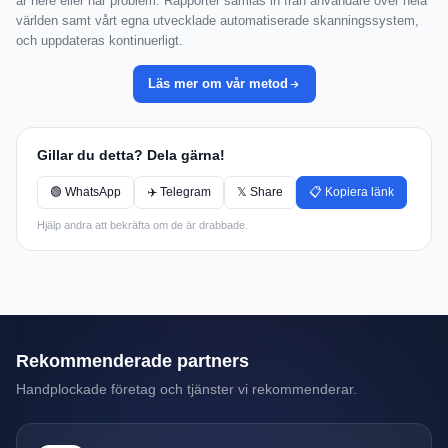
är nere eller har problem. Rapporter samlas in från användare över hela
världen samt vårt egna utvecklade automatiserade skanningssystem,
och uppdateras kontinuerligt.
Läs mer om vår metod
Gillar du detta? Dela gärna!
🟢 WhatsApp
✈️ Telegram
𝕏 Share
📋 Kopiera länk
Hjälp andra att bekräfta om de är drabbade.
Rekommenderade partners
Handplockade företag och tjänster vi rekommenderar.