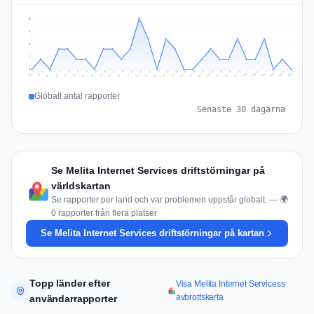
5
4
3
1
0
Jul 15
Jul 18
Jul 31
Jul 21
Jul 24
Jul 11
Jul 14
Jul 27
Jul 30
Jul 17
Jul 20
Jul 23
Jul 10
Jul 13
Jul 26
Jul 29
Jul 16
Jul 19
Jul 22
Jul 12
Jul 25
Jul 28
Aug 1
Aug 4
Jul 9
Aug 3
Jul 8
Aug 6
Aug 2
Aug 5
Globalt antal rapporter
Senaste 30 dagarna
Se Melita Internet Services driftstörningar på
världskartan
Se rapporter per land och var problemen uppstår globalt. — 🌍
0 rapporter från flera platser
Se Melita Internet Services driftstörningar på kartan
Topp länder efter
Visa Melita Internet Servicess
avbrottskarta
användarrapporter