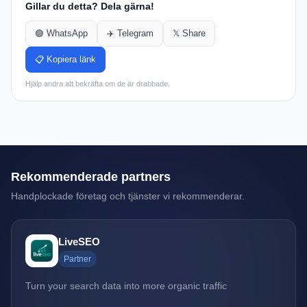
Gillar du detta? Dela gärna!
🟢 WhatsApp
✈️ Telegram
𝕏 Share
📋 Kopiera länk
Hjälp andra att bekräfta om de är drabbade.
Rekommenderade partners
Handplockade företag och tjänster vi rekommenderar.
LiveSEO
Partner
Turn your search data into more organic traffic