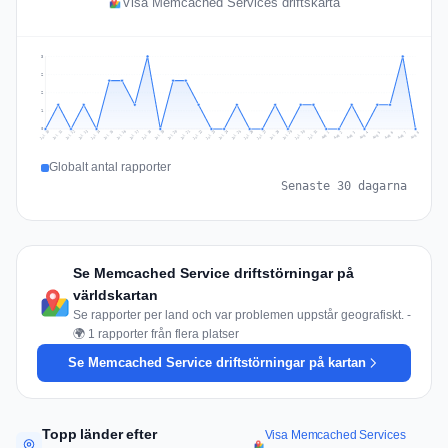
Visa Memcached Services driftskarta
3
2
2
1
0
Jul 17
Jul 20
Jul 23
Jul 10
Jul 26
Jul 13
Jul 16
Jul 29
Jul 19
Jul 22
Jul 25
Jul 12
Jul 15
Jul 28
Jul 31
Jul 18
Jul 21
Jul 24
Jul 11
Jul 14
Jul 27
Jul 30
Aug 3
Aug 6
Aug 2
Aug 5
Aug 8
Aug 1
Aug 4
Aug 7
Globalt antal rapporter
Senaste 30 dagarna
Se Memcached Service driftstörningar på
världskartan
Se rapporter per land och var problemen uppstår geografiskt. -
🌍 1 rapporter från flera platser
Se Memcached Service driftstörningar på kartan
Topp länder efter
Visa Memcached Services