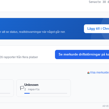
Senaste 30 
Lägg till i Ch
r att se status, realtidsvarningar när något går ner.
Se merkurde driftstörningar på k
6 rapporter från flera platser
Visa merkurdes
Unknown
🏳️
2 reports
ADVE