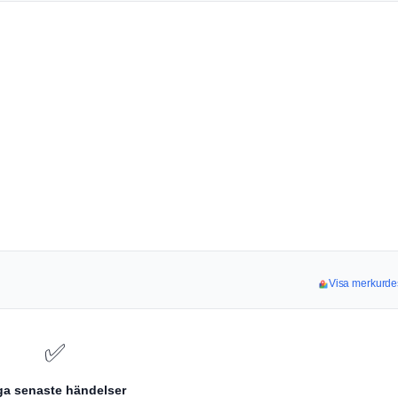
Visa merkurdes
✅
ga senaste händelser