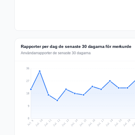
Rapporter per dag de senaste 30 dagarna för merkurde
Användarrapporter de senaste 30 dagarna
36
27
18
9
0
Jul 18
Ju
Jul 11
Jul 14
Jul 17
Jul 20
Jul 10
Jul 13
Jul 16
Jul 19
Jul 12
Jul 15
Jul 9