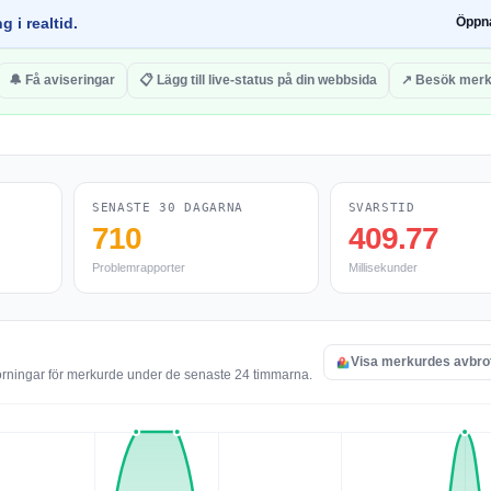
g i realtid.
Öppn
🔔 Få aviseringar
📋 Lägg till live-status på din webbsida
↗ Besök merk
SENASTE 30 DAGARNA
SVARSTID
710
409.77
Problemrapporter
Millisekunder
e
Visa merkurdes avbro
törningar för merkurde under de senaste 24 timmarna.