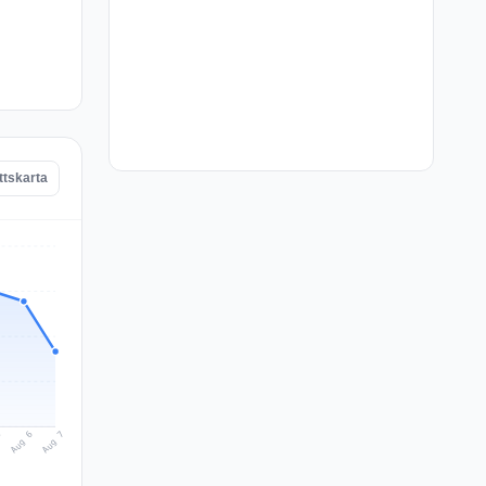
ttskarta
Aug 7
Aug 6
5