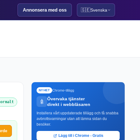
Annonsera med oss
🇸🇪
Svenska
Chrome-tillägg
NYHET
Övervaka tjänster
normalt
direkt i webbläsaren
Installera vårt uppdaterade tillägg och få snabba
avbrottsvarningar utan att lämna sidan du
besöker.
urde
Lägg till i Chrome - Gratis