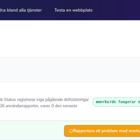
ra bland alla tjänster
Testa en webbplats
 Status registrerar inga pågående driftstörningar
merkurde fungerar 
 26 användarrapporter, varav 0 den senaste
Rapportera ett problem med merk