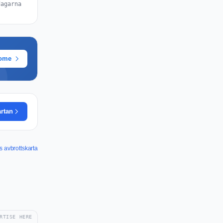
dagarna
rome
artan
 avbrottskarta
RTISE HERE