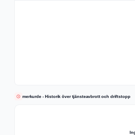
merkurde - Historik över tjänsteavbrott och driftstopp
In