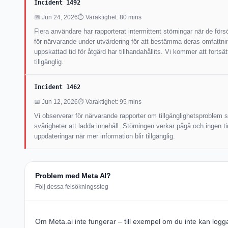
Incident 1492
📅 Jun 24, 2026
⏱ Varaktighet: 80 mins
Flera användare har rapporterat intermittent störningar när de förs
för närvarande under utvärdering för att bestämma deras omfattnin
uppskattad tid för åtgärd har tillhandahållits. Vi kommer att forts
tillgänglig.
Incident 1462
📅 Jun 12, 2026
⏱ Varaktighet: 95 mins
Vi observerar för närvarande rapporter om tillgänglighetsproblem 
svårigheter att ladda innehåll. Störningen verkar pågå och ingen t
uppdateringar när mer information blir tillgänglig.
Problem med Meta AI?
Följ dessa felsökningssteg
Om Meta.ai inte fungerar – till exempel om du inte kan logga