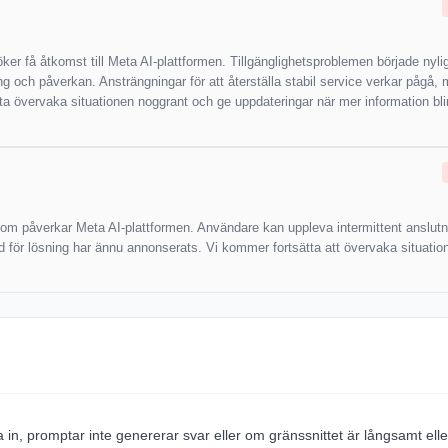
öker få åtkomst till Meta AI-plattformen. Tillgänglighetsproblemen började nyli
g och påverkan. Ansträngningar för att återställa stabil service verkar pågå,
ätta övervaka situationen noggrant och ge uppdateringar när mer information bli
som påverkar Meta AI-plattformen. Användare kan uppleva intermittent anslutni
id för lösning har ännu annonserats. Vi kommer fortsätta att övervaka situati
 in, promptar inte genererar svar eller om gränssnittet är långsamt elle