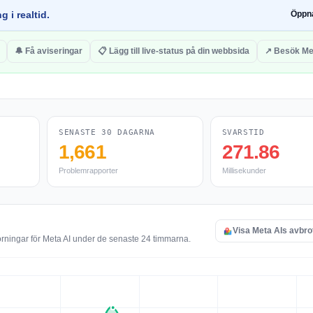
g i realtid.
Öppn
🔔 Få aviseringar
📋 Lägg till live-status på din webbsida
↗ Besök Me
SENASTE 30 DAGARNA
SVARSTID
1,661
271.86
Problemrapporter
Millisekunder
Visa Meta AIs avbro
örningar för Meta AI under de senaste 24 timmarna.