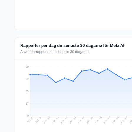
Rapporter per dag de senaste 30 dagarna för Meta AI
Användarrapporter de senaste 30 dagarna
69
52
35
17
0
Jul 17
Ju
Jul 10
Jul 13
Jul 16
Jul 19
Jul 12
Jul 15
Jul 18
Jul 11
Jul 14
Jul 8
Jul 9