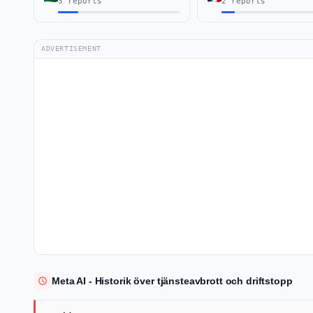
3 reports
2 reports
ADVERTISEMENT
Meta AI - Historik över tjänsteavbrott och driftstopp