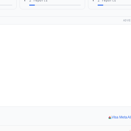
2 reports
2 reports
ADVE
Visa Meta AI