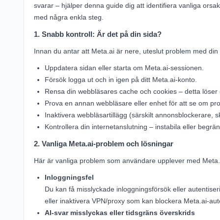
svarar – hjälper denna guide dig att identifiera vanliga orsa
med några enkla steg.
1. Snabb kontroll: Är det på din sida?
Innan du antar att Meta.ai är nere, uteslut problem med din
Uppdatera sidan eller starta om Meta.ai-sessionen.
Försök logga ut och in igen på ditt Meta.ai-konto.
Rensa din webbläsares cache och cookies – detta löser o
Prova en annan webbläsare eller enhet för att se om pro
Inaktivera webbläsartillägg (särskilt annonsblockerare, 
Kontrollera din internetanslutning – instabila eller begrä
2. Vanliga Meta.ai-problem och lösningar
Här är vanliga problem som användare upplever med Meta.a
Inloggningsfel
Du kan få misslyckade inloggningsförsök eller autentiser
eller inaktivera VPN/proxy som kan blockera Meta.ai-aut
AI-svar misslyckas eller tidsgräns överskrids