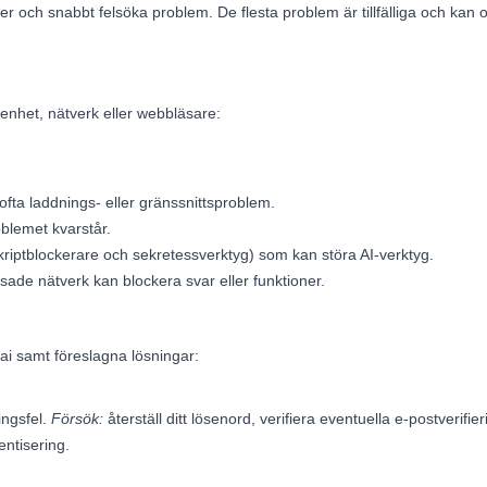
ker och snabbt felsöka problem. De flesta problem är tillfälliga och kan o
 enhet, nätverk eller webbläsare:
fta laddnings- eller gränssnittsproblem.
blemet kvarstår.
skriptblockerare och sekretessverktyg) som kan störa AI-verktyg.
nsade nätverk kan blockera svar eller funktioner.
i samt föreslagna lösningar:
ingsfel.
Försök:
återställ ditt lösenord, verifiera eventuella e-postverifie
entisering.