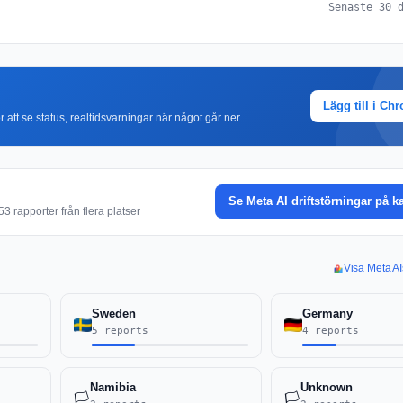
Senaste 30 
Lägg till i Ch
r att se status, realtidsvarningar när något går ner.
Se Meta AI driftstörningar på k
3 rapporter från flera platser
Visa Meta AI
Sweden
Germany
5 reports
4 reports
Namibia
Unknown
🏳️
🏳️