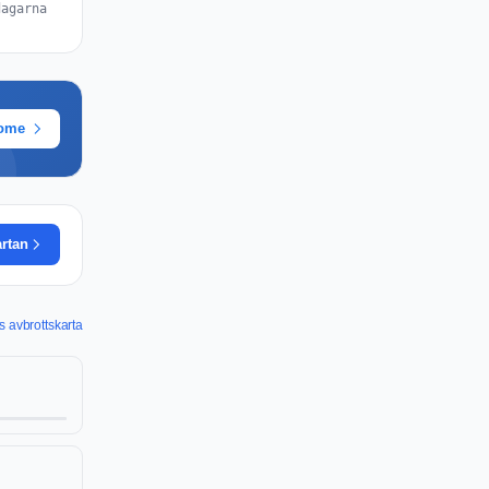
dagarna
rome
artan
s avbrottskarta