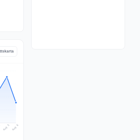
ttskarta
Aug 6
Aug 5
4