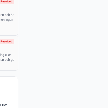
Resolved
gen och är
 men ingen
r
Resolved
ng eller
onen och ge
r inte