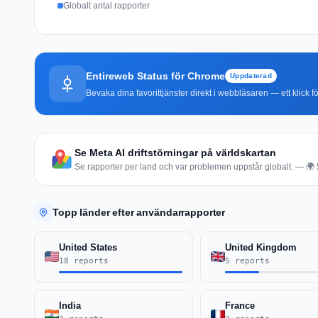
Globalt antal rapporter
Entireweb Status för Chrome
Uppdaterad
Bevaka dina favorittjänster direkt i webbläsaren — ett klick fö
Se Meta AI driftstörningar på världskartan
Se rapporter per land och var problemen uppstår globalt. — 🌍 5
Topp länder efter användarrapporter
United States
United Kingdom
18 reports
5 reports
India
France