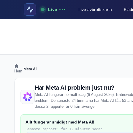
Live
Live avbrottskarta
Blädd
›
Meta AI
Hem
Har Meta AI problem just nu?
Meta AI fungerar normalt idag (6 August 2026). Entireweb 
problem. De senaste 24 timmarna har Meta AI fått 53 an
dessa 2 rapporter är 0 från Sverige
Allt fungerar smidigt med Meta AI!
Senaste rapport: för 12 minuter sedan