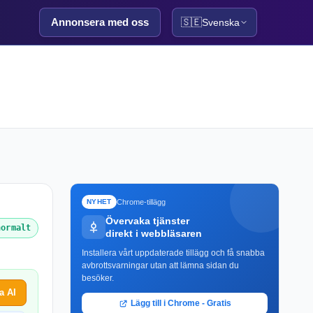
Annonsera med oss
🇸🇪
Svenska
Chrome-tillägg
NYHET
Övervaka tjänster
normalt
direkt i webbläsaren
Installera vårt uppdaterade tillägg och få snabba
avbrottsvarningar utan att lämna sidan du
besöker.
a AI
Lägg till i Chrome - Gratis